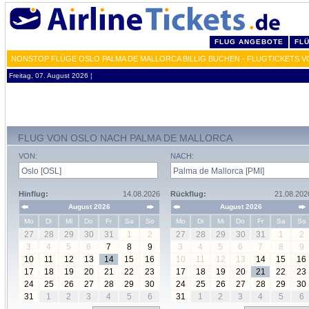
FLUG ANGEBOTE
FL
NONSTOP FLÜGE OSLO PALMA DE MALLORCA BILLIG BUCHEN - FLUGTICKETS V
Freitag, 07. August 2026 ¦
FLUG VON OSLO NACH PALMA DE MALLORCA
VON:
NACH:
Hinflug:
14.08.2026
Rückflug:
21.08.202
August 2026
August 2026
Mo
Di
Mi
Do
Fr
Sa
So
Mo
Di
Mi
Do
Fr
Sa
So
27
28
29
30
31
1
2
27
28
29
30
31
1
2
3
4
5
6
7
8
9
3
4
5
6
7
8
9
10
11
12
13
14
15
16
10
11
12
13
14
15
16
17
18
19
20
21
22
23
17
18
19
20
21
22
23
24
25
26
27
28
29
30
24
25
26
27
28
29
30
31
1
2
3
4
5
6
31
1
2
3
4
5
6