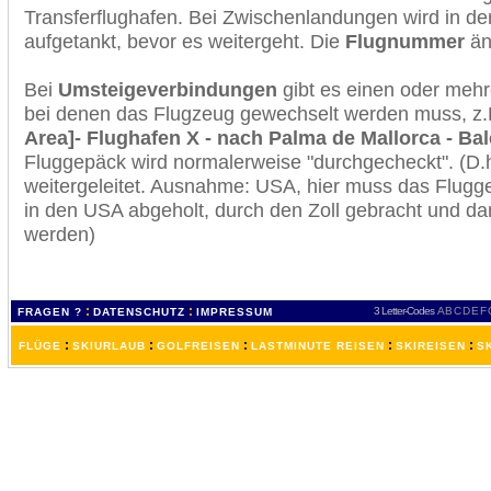
Transferflughafen. Bei Zwischenlandungen wird in de
aufgetankt, bevor es weitergeht. Die
Flugnummer
änd
Bei
Umsteigeverbindungen
gibt es einen oder meh
bei denen das Flugzeug gewechselt werden muss, z
Area]- Flughafen X - nach Palma de Mallorca - Bal
Fluggepäck wird normalerweise "durchgecheckt". (D.h
weitergeleitet. Ausnahme: USA, hier muss das Flugg
in den USA abgeholt, durch den Zoll gebracht und d
werden)
:
:
3 Letter-Codes
A
B
C
D
E
F
FRAGEN ?
DATENSCHUTZ
IMPRESSUM
:
:
:
:
:
FLÜGE
SKIURLAUB
GOLFREISEN
LASTMINUTE REISEN
SKIREISEN
S