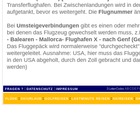
Transferflughafen. Bei Zwischenlandungen wird in de
aufgetankt, bevor es weitergeht. Die
Flugnummer
änd
Bei
Umsteigeverbindungen
gibt es einen oder meh
bei denen das Flugzeug gewechselt werden muss, z
- Balearen - Mallorca- Flughafen X - nach Genf (G
Das Fluggepäck wird normalerweise "durchgecheckt". 
weitergeleitet. Ausnahme: USA, hier muss das Flugg
in den USA abgeholt, durch den Zoll gebracht und d
werden)
:
:
3 Letter-Codes
A
B
C
D
E
F
FRAGEN ?
DATENSCHUTZ
IMPRESSUM
:
:
:
:
:
FLÜGE
SKIURLAUB
GOLFREISEN
LASTMINUTE REISEN
SKIREISEN
S