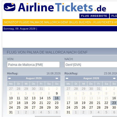
FLUG ANGEBOTE
FL
NONSTOP FLÜGE PALMA DE MALLORCA GENF BILLIG BUCHEN - FLUGTICKETS V
Sonntag, 09. August 2026 ¦
FLUG VON PALMA DE MALLORCA NACH GENF
VON:
NACH:
Hinflug:
16.08.2026
Rückflug:
23.08.202
August 2026
August 2026
Mo
Di
Mi
Do
Fr
Sa
So
Mo
Di
Mi
Do
Fr
Sa
So
27
28
29
30
31
1
2
27
28
29
30
31
1
2
3
4
5
6
7
8
9
3
4
5
6
7
8
9
10
11
12
13
14
15
16
10
11
12
13
14
15
16
17
18
19
20
21
22
23
17
18
19
20
21
22
23
24
25
26
27
28
29
30
24
25
26
27
28
29
30
31
1
2
3
4
5
6
31
1
2
3
4
5
6