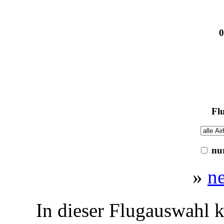
0
Flu
nur
»
n
In dieser Flugauswahl k