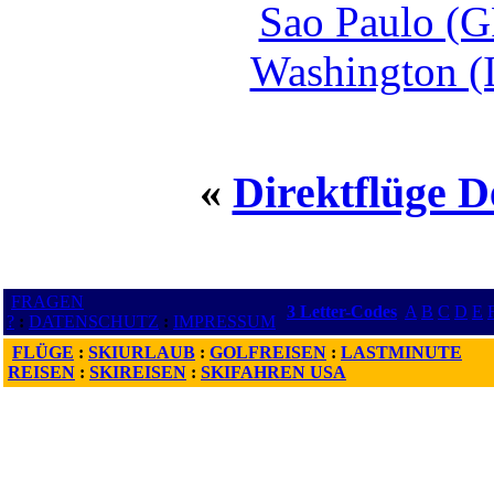
Sao Paulo (G
Washington (
«
Direktflüge 
FRAGEN
3 Letter-Codes
A
B
C
D
E
?
:
DATENSCHUTZ
:
IMPRESSUM
FLÜGE
:
SKIURLAUB
:
GOLFREISEN
:
LASTMINUTE
REISEN
:
SKIREISEN
:
SKIFAHREN USA