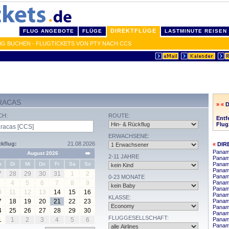
DIREKTFLÜGE
FLUG ANGEBOTE
FLÜGE
LASTMINUTE REISEN
IG BUCHEN - FLUGTICKETS VON PTY NACH CCS
RACAS
» «
D
CH:
ROUTE:
Entf
Flugz
ERWACHSENE:
kflug:
21.08.2026
«
DIR
Panam
August 2026
2-11 JAHRE
Panama
o
Di
Mi
Do
Fr
Sa
So
Panama
Panam
7
28
29
30
31
1
2
Panama
0-23 MONATE
4
5
6
7
8
9
Panam
Panam
0
11
12
13
14
15
16
Panama
KLASSE:
7
18
19
20
21
22
23
Panama
Panam
4
25
26
27
28
29
30
Panam
FLUGGESELLSCHAFT:
1
1
2
3
4
5
6
Panam
Panama