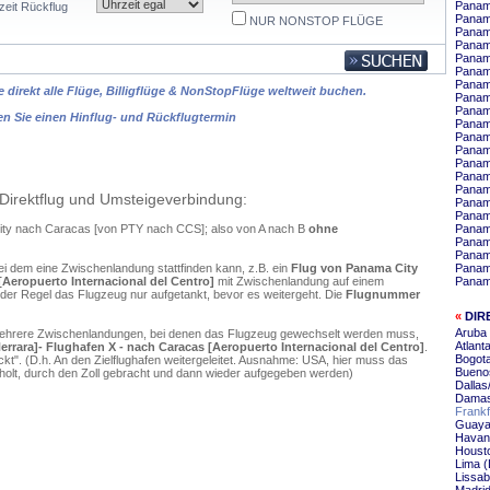
Panama
zeit Rückflug
Panama
NUR NONSTOP FLÜGE
Panama
Panam
Panama
Panama
Panama
 direkt alle Flüge, Billigflüge & NonStopFlüge weltweit buchen.
Panam
Panam
en Sie einen Hinflug- und Rückflugtermin
Panam
Panam
Panama
Panama
Panama
Panam
Direktflug und Umsteigeverbindung:
Panam
Panama
City nach Caracas [von PTY nach CCS]; also von A nach B
ohne
Panama
Panama
Panam
ei dem eine Zwischenlandung stattfinden kann, z.B. ein
Flug von Panama City
Panam
[Aeropuerto Internacional del Centro]
mit Zwischenlandung auf einem
Panama
 der Regel das Flugzeug nur aufgetankt, bevor es weitergeht. Die
Flugnummer
«
DIR
Aruba
mehrere Zwischenlandungen, bei denen das Flugzeug gewechselt werden muss,
Atlant
rrara]- Flughafen X - nach Caracas [Aeropuerto Internacional del Centro]
.
Bogot
". (D.h. An den Zielflughafen weitergeleitet. Ausnahme: USA, hier muss das
Buenos
olt, durch den Zoll gebracht und dann wieder aufgegeben werden)
Dallas
Damas
Frankf
Guaya
Havan
Housto
Lima (
Lissab