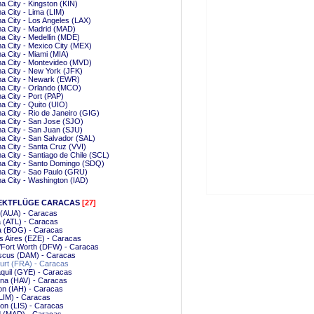
 City - Kingston (KIN)
 City - Lima (LIM)
 City - Los Angeles (LAX)
a City - Madrid (MAD)
 City - Medellin (MDE)
 City - Mexico City (MEX)
 City - Miami (MIA)
a City - Montevideo (MVD)
a City - New York (JFK)
a City - Newark (EWR)
a City - Orlando (MCO)
 City - Port (PAP)
 City - Quito (UIO)
 City - Rio de Janeiro (GIG)
a City - San Jose (SJO)
a City - San Juan (SJU)
 City - San Salvador (SAL)
 City - Santa Cruz (VVI)
 City - Santiago de Chile (SCL)
a City - Santo Domingo (SDQ)
a City - Sao Paulo (GRU)
 City - Washington (IAD)
EKTFLÜGE CARACAS
[27]
 (AUA) - Caracas
a (ATL) - Caracas
a (BOG) - Caracas
 Aires (EZE) - Caracas
/Fort Worth (DFW) - Caracas
cus (DAM) - Caracas
urt (FRA) - Caracas
quil (GYE) - Caracas
na (HAV) - Caracas
n (IAH) - Caracas
LIM) - Caracas
on (LIS) - Caracas