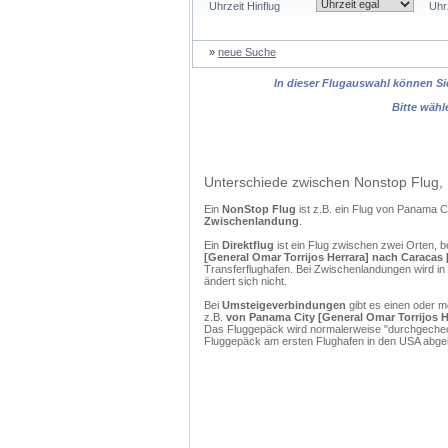
Uhrzeit Hinflug
Uhr
»
neue Suche
In dieser Flugauswahl können Sie
Bitte wähl
Unterschiede zwischen Nonstop Flug, 
Ein
NonStop Flug
ist z.B. ein Flug von Panama 
Zwischenlandung
.
Ein
Direktflug
ist ein Flug zwischen zwei Orten, b
[General Omar Torrijos Herrara] nach Caracas 
Transferflughafen. Bei Zwischenlandungen wird in
ändert sich nicht.
Bei
Umsteigeverbindungen
gibt es einen oder 
z.B.
von Panama City [General Omar Torrijos He
Das Fluggepäck wird normalerweise "durchgecheckt
Fluggepäck am ersten Flughafen in den USA abgeh