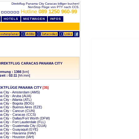
Direktflug Panama City Caracas billiger buchen!
NonStop Flüge von PTY nach CCS.
Hotline
089 1250 960-99
HOTELS
MIETWAGEN
INFOS
IREKTFLUG CARACAS PANAMA CITY
ernung : 1366
[km]
eit : 02:11
[hh:mm]
EKTFLÜGE PANAMA CITY
[35]
a City - Amsterdam (AMS)
 City - Aruba (AUA)
 City - Atlanta (ATL)
a City - Bogota (BOG)
 City - Buenos Aires (EZE)
a City - Cancun (CUN)
a City - Caracas (CCS)
 City - Dallas/Fort Worth (DFW)
 City - Fort Lauderdale (FLL)
a City - Guatemala City (GUA)
a City - Guayaquil (GYE)
a City - Havanna (HAV)
 City - Houston (IAH)