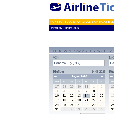
NONSTOP FLÜGE PANAMA CITY CARACAS BILL
Freitag, 07. August 2026 ¦
FLUG VON PANAMA CITY NACH CA
VON:
NA
Hinflug:
14.08.2026
Rüc
August 2026
Mo
Di
Mi
Do
Fr
Sa
So
M
27
28
29
30
31
1
2
2
3
4
5
6
7
8
9
3
10
11
12
13
14
15
16
1
17
18
19
20
21
22
23
1
24
25
26
27
28
29
30
2
31
1
2
3
4
5
6
3