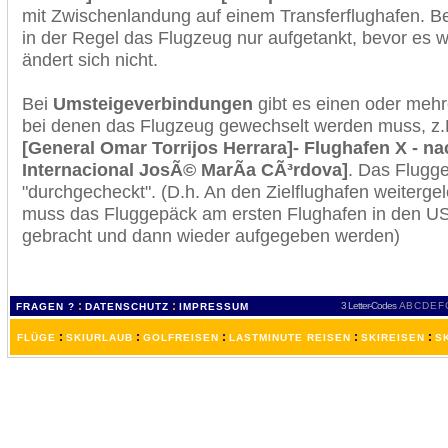
mit Zwischenlandung auf einem Transferflughafen. B
in der Regel das Flugzeug nur aufgetankt, bevor es w
ändert sich nicht.
Bei
Umsteigeverbindungen
gibt es einen oder meh
bei denen das Flugzeug gewechselt werden muss, z
[General Omar Torrijos Herrara]- Flughafen X - n
Internacional JosÃ© MarÃ­a CÃ³rdova]
. Das Flugg
"durchgecheckt". (D.h. An den Zielflughafen weiterge
muss das Fluggepäck am ersten Flughafen in den USA
gebracht und dann wieder aufgegeben werden)
:
:
3 Letter-Codes
A
B
C
D
E
F
FRAGEN ?
DATENSCHUTZ
IMPRESSUM
:
:
:
:
:
FLÜGE
SKIURLAUB
GOLFREISEN
LASTMINUTE REISEN
SKIREISEN
S