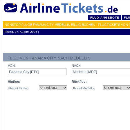
FLUG ANGEBOTE
FL
NONSTOP FLÜGE PANAMA CITY MEDELLIN BILLIG BUCHEN - FLUGTICKETS VON
Freitag, 07. August 2026 ¦
FLUG VON PANAMA CITY NACH MEDELLIN
VON:
NACH:
Hinflug:
Rückflug:
Uhrzeit Hinflug
Uhrzeit Rückflug