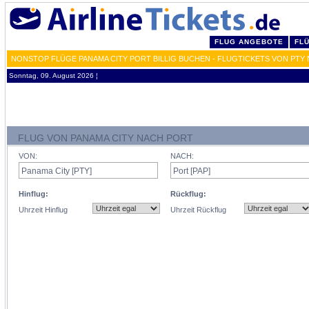
FLUG ANGEBOTE
FL
NONSTOP FLÜGE PANAMA CITY PORT BILLIG BUCHEN - FLUGTICKETS VON PTY 
Sonntag, 09. August 2026 ¦
FLUG VON PANAMA CITY NACH PORT
VON:
NACH:
Hinflug:
Rückflug:
Uhrzeit Hinflug
Uhrzeit Rückflug