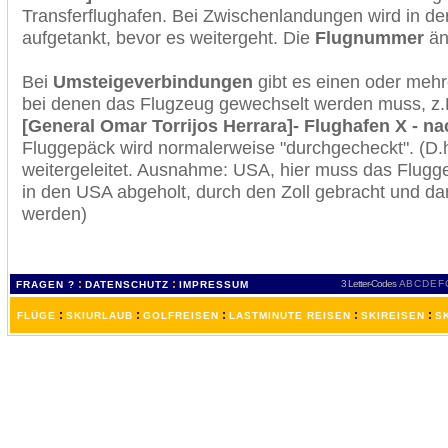
Transferflughafen. Bei Zwischenlandungen wird in de
aufgetankt, bevor es weitergeht. Die
Flugnummer
änd
Bei
Umsteigeverbindungen
gibt es einen oder meh
bei denen das Flugzeug gewechselt werden muss, z
[General Omar Torrijos Herrara]- Flughafen X - na
Fluggepäck wird normalerweise "durchgecheckt". (D.h
weitergeleitet. Ausnahme: USA, hier muss das Flugg
in den USA abgeholt, durch den Zoll gebracht und d
werden)
:
:
3 Letter-Codes
A
B
C
D
E
F
FRAGEN ?
DATENSCHUTZ
IMPRESSUM
:
:
:
:
:
FLÜGE
SKIURLAUB
GOLFREISEN
LASTMINUTE REISEN
SKIREISEN
S