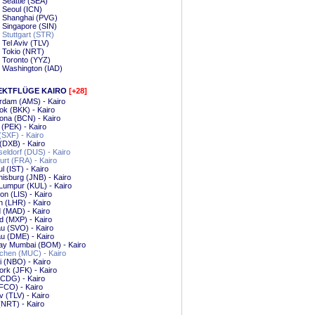
- Seattle (SEA)
- Seoul (ICN)
- Shanghai (PVG)
- Singapore (SIN)
- Stuttgart (STR)
- Tel Aviv (TLV)
- Tokio (NRT)
- Toronto (YYZ)
- Washington (IAD)
EKTFLÜGE KAIRO
[+28]
rdam (AMS) - Kairo
k (BKK) - Kairo
ona (BCN) - Kairo
g (PEK) - Kairo
 (SXF) - Kairo
(DXB) - Kairo
ldorf (DUS) - Kairo
urt (FRA) - Kairo
ul (IST) - Kairo
isburg (JNB) - Kairo
Lumpur (KUL) - Kairo
on (LIS) - Kairo
 (LHR) - Kairo
 (MAD) - Kairo
d (MXP) - Kairo
u (SVO) - Kairo
u (DME) - Kairo
y Mumbai (BOM) - Kairo
hen (MUC) - Kairo
i (NBO) - Kairo
rk (JFK) - Kairo
(CDG) - Kairo
FCO) - Kairo
iv (TLV) - Kairo
(NRT) - Kairo