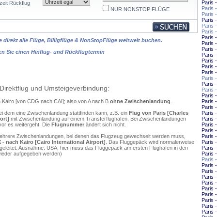
Paris 
zeit Rückflug
Paris 
NUR NONSTOP FLÜGE
Paris 
Paris
Paris
Paris 
Paris 
 direkt alle Flüge, Billigflüge & NonStopFlüge weltweit buchen.
Paris
Paris 
en Sie einen Hinflug- und Rückflugtermin
Paris 
Paris 
Paris 
Paris 
Paris 
Paris 
Direktflug und Umsteigeverbindung:
Paris 
Paris 
ch Kairo [von CDG nach CAI]; also von A nach B
ohne Zwischenlandung
.
Paris
Paris 
ei dem eine Zwischenlandung stattfinden kann, z.B. ein
Flug von Paris [Charles
Paris 
ort]
mit Zwischenlandung auf einem Transferflughafen. Bei Zwischenlandungen
Paris 
vor es weitergeht. Die
Flugnummer
ändert sich nicht.
Paris 
Paris 
mehrere Zwischenlandungen, bei denen das Flugzeug gewechselt werden muss,
Paris 
 - nach Kairo [Cairo International Airport]
. Das Fluggepäck wird normalerweise
Paris 
ergeleitet. Ausnahme: USA, hier muss das Fluggepäck am ersten Flughafen in den
Paris
wieder aufgegeben werden)
Paris
Paris
Paris 
Paris 
Paris
Paris 
Paris 
Paris 
Paris
Paris 
Paris 