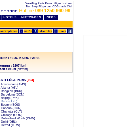
Direktflug Paris Kairo billiger buchen!
NonStop Flüge von CDG nach CAI.
Hotline
089 1250 960-99
HOTELS
MIETWAGEN
INFOS
IREKTFLUG KAIRO PARIS
ernung : 3207
[km]
zeit : 04:29
[hh:mm]
EKTFLÜGE PARIS
[+94]
 - Amsterdam (AMS)
- Atlanta (ATL)
- Bangkok (BKK)
- Barcelona (BCN)
- Beijing (PEK)
- Berlin (TXL)
- Boston (BOS)
 - Cancun (CUN)
- Charlotte (CLT)
- Chicago (ORD)
- Dallas/Fort Worth (DFW)
- Delhi (DEL)
- Detroit (DTW)