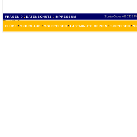
:
:
3 Letter-Codes
A
B
C
D
E
F
FRAGEN ?
DATENSCHUTZ
IMPRESSUM
:
:
:
:
:
FLÜGE
SKIURLAUB
GOLFREISEN
LASTMINUTE REISEN
SKIREISEN
S