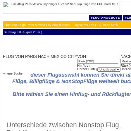
FLUG ANGEBOTE
FL
NonStop Flüge Paris Mexico City billig buchen - Flugtickets von CDG nach MEX
Samstag, 08. August 2026 ¦
FLUG VON PARIS NACH MEXICO CITY
VON:
NACH
Hinflug:
Rückfl
Uhrzeit Hinflug
Uhrzeit
»
neue Suche
dieser Flugauswahl können Sie direkt al
Flüge, Billigflüge & NonStopFlüge weltweit buc
Bitte wählen Sie einen Hinflug- und Rückflugte
Unterschiede zwischen Nonstop Flug,