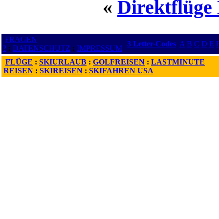
«
Direktflüge
FRAGEN
3 Letter-Codes
A
B
C
D
E
?
:
DATENSCHUTZ
:
IMPRESSUM
FLÜGE
:
SKIURLAUB
:
GOLFREISEN
:
LASTMINUTE
REISEN
:
SKIREISEN
:
SKIFAHREN USA