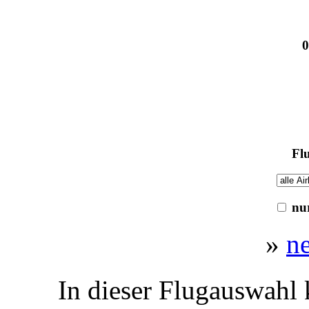
0
Flu
nur
»
n
In dieser Flugauswahl 