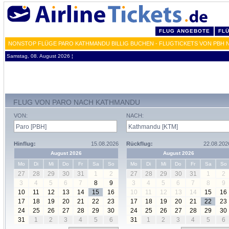
FLUG ANGEBOTE
FL
NONSTOP FLÜGE PARO KATHMANDU BILLIG BUCHEN - FLUGTICKETS VON PBH 
Samstag, 08. August 2026 ¦
FLUG VON PARO NACH KATHMANDU
VON:
NACH:
Hinflug:
15.08.2026
Rückflug:
22.08.202
August 2026
August 2026
Mo
Di
Mi
Do
Fr
Sa
So
Mo
Di
Mi
Do
Fr
Sa
So
27
28
29
30
31
1
2
27
28
29
30
31
1
2
3
4
5
6
7
8
9
3
4
5
6
7
8
9
10
11
12
13
14
15
16
10
11
12
13
14
15
16
17
18
19
20
21
22
23
17
18
19
20
21
22
23
24
25
26
27
28
29
30
24
25
26
27
28
29
30
31
1
2
3
4
5
6
31
1
2
3
4
5
6