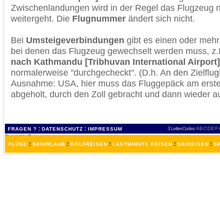
Zwischenlandungen wird in der Regel das Flugzeug n
weitergeht. Die
Flugnummer
ändert sich nicht.
Bei
Umsteigeverbindungen
gibt es einen oder meh
bei denen das Flugzeug gewechselt werden muss, z
nach Kathmandu [Tribhuvan International Airport]
normalerweise "durchgecheckt". (D.h. An den Zielflugh
Ausnahme: USA, hier muss das Fluggepäck am erste
abgeholt, durch den Zoll gebracht und dann wieder 
:
:
3 Letter-Codes
A
B
C
D
E
F
FRAGEN ?
DATENSCHUTZ
IMPRESSUM
:
:
:
:
:
FLÜGE
SKIURLAUB
GOLFREISEN
LASTMINUTE REISEN
SKIREISEN
S