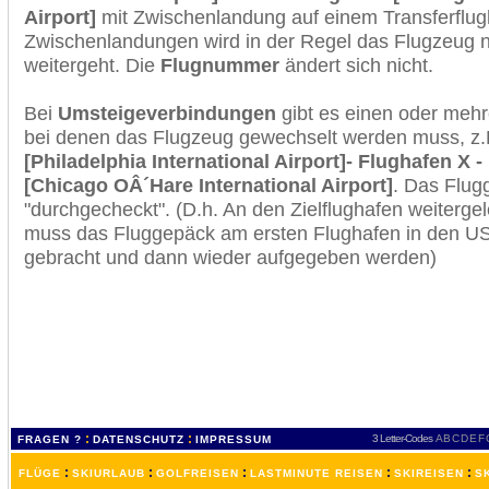
Airport]
mit Zwischenlandung auf einem Transferflug
Zwischenlandungen wird in der Regel das Flugzeug n
weitergeht. Die
Flugnummer
ändert sich nicht.
Bei
Umsteigeverbindungen
gibt es einen oder meh
bei denen das Flugzeug gewechselt werden muss, z
[Philadelphia International Airport]- Flughafen X -
[Chicago OÂ´Hare International Airport]
. Das Flug
"durchgecheckt". (D.h. An den Zielflughafen weiterge
muss das Fluggepäck am ersten Flughafen in den USA
gebracht und dann wieder aufgegeben werden)
:
:
3 Letter-Codes
A
B
C
D
E
F
FRAGEN ?
DATENSCHUTZ
IMPRESSUM
:
:
:
:
:
FLÜGE
SKIURLAUB
GOLFREISEN
LASTMINUTE REISEN
SKIREISEN
S