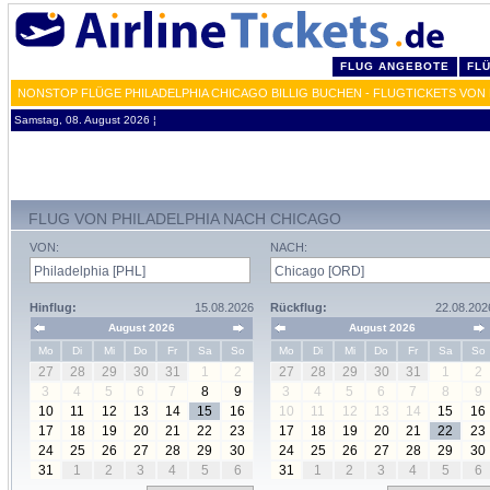
FLUG ANGEBOTE
FL
NONSTOP FLÜGE PHILADELPHIA CHICAGO BILLIG BUCHEN - FLUGTICKETS VON
Samstag, 08. August 2026 ¦
FLUG VON PHILADELPHIA NACH CHICAGO
VON:
NACH:
Hinflug:
15.08.2026
Rückflug:
22.08.202
August 2026
August 2026
Mo
Di
Mi
Do
Fr
Sa
So
Mo
Di
Mi
Do
Fr
Sa
So
27
28
29
30
31
1
2
27
28
29
30
31
1
2
3
4
5
6
7
8
9
3
4
5
6
7
8
9
10
11
12
13
14
15
16
10
11
12
13
14
15
16
17
18
19
20
21
22
23
17
18
19
20
21
22
23
24
25
26
27
28
29
30
24
25
26
27
28
29
30
31
1
2
3
4
5
6
31
1
2
3
4
5
6