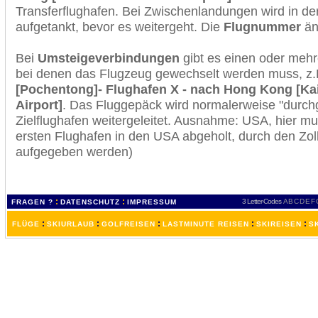
Transferflughafen. Bei Zwischenlandungen wird in de
aufgetankt, bevor es weitergeht. Die
Flugnummer
änd
Bei
Umsteigeverbindungen
gibt es einen oder meh
bei denen das Flugzeug gewechselt werden muss, z
[Pochentong]- Flughafen X - nach Hong Kong [Kai
Airport]
. Das Fluggepäck wird normalerweise "durchg
Zielflughafen weitergeleitet. Ausnahme: USA, hier 
ersten Flughafen in den USA abgeholt, durch den Zol
aufgegeben werden)
:
:
3 Letter-Codes
A
B
C
D
E
F
FRAGEN ?
DATENSCHUTZ
IMPRESSUM
:
:
:
:
:
FLÜGE
SKIURLAUB
GOLFREISEN
LASTMINUTE REISEN
SKIREISEN
S