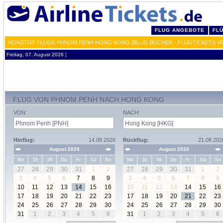
FLUG ANGEBOTE
FL
NONSTOP FLÜGE PHNOM PENH HONG KONG BILLIG BUCHEN - FLUGTICKETS V
Freitag, 07. August 2026 ¦
FLUG VON PHNOM PENH NACH HONG KONG
VON:
NACH:
Hinflug:
14.08.2026
Rückflug:
21.08.202
August 2026
August 2026
Mo
Di
Mi
Do
Fr
Sa
So
Mo
Di
Mi
Do
Fr
Sa
So
27
28
29
30
31
1
2
27
28
29
30
31
1
2
3
4
5
6
7
8
9
3
4
5
6
7
8
9
10
11
12
13
14
15
16
10
11
12
13
14
15
16
17
18
19
20
21
22
23
17
18
19
20
21
22
23
24
25
26
27
28
29
30
24
25
26
27
28
29
30
31
1
2
3
4
5
6
31
1
2
3
4
5
6