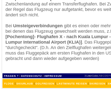
Zwischenlandung auf einem Transferflughafen. Bei Z
der Regel das Flugzeug nur aufgetankt, bevor es wei
ändert sich nicht.
Bei
Umsteigeverbindungen
gibt es einen oder meh
bei denen das Flugzeug gewechselt werden muss, z
[Pochentong]- Flughafen X - nach Kuala Lumpur -
Lumpur International Airport (KLIA)]
. Das Fluggep
"durchgecheckt". (D.h. An den Zielflughafen weiterge
muss das Fluggepäck am ersten Flughafen in den USA
gebracht und dann wieder aufgegeben werden)
:
:
3 Letter-Codes
A
B
C
D
E
F
FRAGEN ?
DATENSCHUTZ
IMPRESSUM
:
:
:
:
:
FLÜGE
SKIURLAUB
GOLFREISEN
LASTMINUTE REISEN
SKIREISEN
S