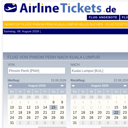
FLUG ANGEBOTE
FL
NONSTOP FLÜGE PHNOM PENH KUALA LUMPUR BILLIG BUCHEN - FLUGTICKETS
Samstag, 08. August 2026 ¦
FLUG VON PHNOM PENH NACH KUALA LUMPUR
VON:
NACH:
Hinflug:
15.08.2026
Rückflug:
22.08.202
August 2026
August 2026
Mo
Di
Mi
Do
Fr
Sa
So
Mo
Di
Mi
Do
Fr
Sa
So
27
28
29
30
31
1
2
27
28
29
30
31
1
2
3
4
5
6
7
8
9
3
4
5
6
7
8
9
10
11
12
13
14
15
16
10
11
12
13
14
15
16
17
18
19
20
21
22
23
17
18
19
20
21
22
23
24
25
26
27
28
29
30
24
25
26
27
28
29
30
31
1
2
3
4
5
6
31
1
2
3
4
5
6