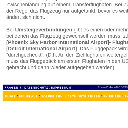
Zwischenlandung auf einem Transferflughafen. Bei Z
der Regel das Flugzeug nur aufgetankt, bevor es wei
ändert sich nicht.
Bei
Umsteigeverbindungen
gibt es einen oder meh
bei denen das Flugzeug gewechselt werden muss, z
[Phoenix Sky Harbor International Airport]- Flugha
[Detroit International Airport]
. Das Fluggepäck wir
"durchgecheckt". (D.h. An den Zielflughafen weiterge
muss das Fluggepäck am ersten Flughafen in den USA
gebracht und dann wieder aufgegeben werden)
:
:
3 Letter-Codes
A
B
C
D
E
F
FRAGEN ?
DATENSCHUTZ
IMPRESSUM
:
:
:
:
:
FLÜGE
SKIURLAUB
GOLFREISEN
LASTMINUTE REISEN
SKIREISEN
S