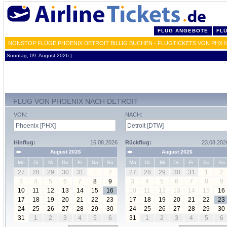
FLUG ANGEBOTE
FL
NONSTOP FLÜGE PHOENIX DETROIT BILLIG BUCHEN - FLUGTICKETS VON PHX
Sonntag, 09. August 2026 ¦
FLUG VON PHOENIX NACH DETROIT
VON:
NACH:
Hinflug:
16.08.2026
Rückflug:
23.08.202
August 2026
August 2026
Mo
Di
Mi
Do
Fr
Sa
So
Mo
Di
Mi
Do
Fr
Sa
So
27
28
29
30
31
1
2
27
28
29
30
31
1
2
3
4
5
6
7
8
9
3
4
5
6
7
8
9
10
11
12
13
14
15
16
10
11
12
13
14
15
16
17
18
19
20
21
22
23
17
18
19
20
21
22
23
24
25
26
27
28
29
30
24
25
26
27
28
29
30
31
1
2
3
4
5
6
31
1
2
3
4
5
6