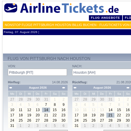
FLUG ANGEBOTE
FL
NONSTOP FLÜGE PITTSBURGH HOUSTON BILLIG BUCHEN - FLUGTICKETS VON P
Freitag, 07. August 2026 ¦
FLUG VON PITTSBURGH NACH HOUSTON
VON:
NACH:
Hinflug:
14.08.2026
Rückflug:
21.08.202
August 2026
August 2026
Mo
Di
Mi
Do
Fr
Sa
So
Mo
Di
Mi
Do
Fr
Sa
So
27
28
29
30
31
1
2
27
28
29
30
31
1
2
3
4
5
6
7
8
9
3
4
5
6
7
8
9
10
11
12
13
14
15
16
10
11
12
13
14
15
16
17
18
19
20
21
22
23
17
18
19
20
21
22
23
24
25
26
27
28
29
30
24
25
26
27
28
29
30
31
1
2
3
4
5
6
31
1
2
3
4
5
6