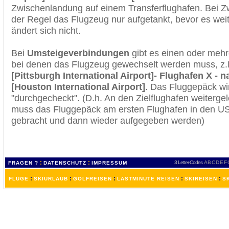
Zwischenlandung auf einem Transferflughafen. Bei Z
der Regel das Flugzeug nur aufgetankt, bevor es wei
ändert sich nicht.
Bei
Umsteigeverbindungen
gibt es einen oder meh
bei denen das Flugzeug gewechselt werden muss, z
[Pittsburgh International Airport]- Flughafen X - 
[Houston International Airport]
. Das Fluggepäck wi
"durchgecheckt". (D.h. An den Zielflughafen weiterge
muss das Fluggepäck am ersten Flughafen in den USA
gebracht und dann wieder aufgegeben werden)
:
:
3 Letter-Codes
A
B
C
D
E
F
FRAGEN ?
DATENSCHUTZ
IMPRESSUM
:
:
:
:
:
FLÜGE
SKIURLAUB
GOLFREISEN
LASTMINUTE REISEN
SKIREISEN
S