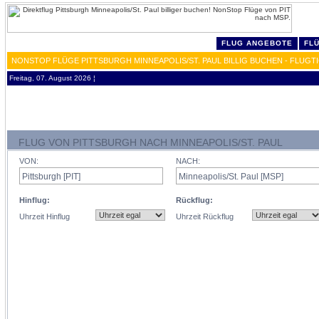
FLUG ANGEBOTE
FL
NONSTOP FLÜGE PITTSBURGH MINNEAPOLIS/ST. PAUL BILLIG BUCHEN - FLUGT
Freitag, 07. August 2026 ¦
FLUG VON PITTSBURGH NACH MINNEAPOLIS/ST. PAUL
VON:
NACH:
Hinflug:
Rückflug:
Uhrzeit Hinflug
Uhrzeit Rückflug