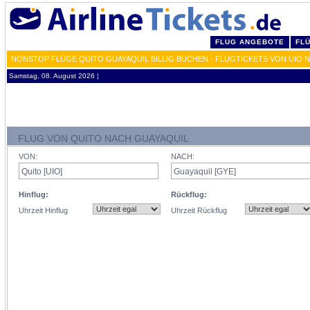
FLUG ANGEBOTE
FL
NONSTOP FLÜGE QUITO GUAYAQUIL BILLIG BUCHEN - FLUGTICKETS VON UIO 
Samstag, 08. August 2026 ¦
FLUG VON QUITO NACH GUAYAQUIL
VON:
NACH:
Hinflug:
Rückflug:
Uhrzeit Hinflug
Uhrzeit Rückflug