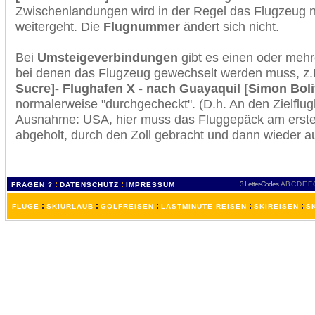
Zwischenlandungen wird in der Regel das Flugzeug n
weitergeht. Die
Flugnummer
ändert sich nicht.
Bei
Umsteigeverbindungen
gibt es einen oder meh
bei denen das Flugzeug gewechselt werden muss, z
Sucre]- Flughafen X - nach Guayaquil [Simon Boli
normalerweise "durchgecheckt". (D.h. An den Zielflugh
Ausnahme: USA, hier muss das Fluggepäck am erste
abgeholt, durch den Zoll gebracht und dann wieder 
:
:
3 Letter-Codes
A
B
C
D
E
F
FRAGEN ?
DATENSCHUTZ
IMPRESSUM
:
:
:
:
:
FLÜGE
SKIURLAUB
GOLFREISEN
LASTMINUTE REISEN
SKIREISEN
S