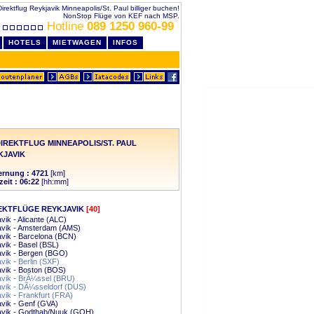
Direktflug Reykjavik Minneapolis/St. Paul billiger buchen!
NonStop Flüge von KEF nach MSP.
Hotline
089 1250 960-99
HOTELS
MIETWAGEN
INFOS
IREKTFLUG MINNEAPOLIS/ST. PAUL
KJAVIK
ernung : 4721
[km]
zeit : 06:22
[hh:mm]
EKTFLÜGE REYKJAVIK
[40]
vik - Alicante (ALC)
avik - Amsterdam (AMS)
vik - Barcelona (BCN)
vik - Basel (BSL)
avik - Bergen (BGO)
vik - Berlin (SXF)
vik - Boston (BOS)
avik - BrÃ¼ssel (BRU)
avik - DÃ¼sseldorf (DUS)
vik - Frankfurt (FRA)
vik - Genf (GVA)
avik - Godthab/Nuuk (GOH)