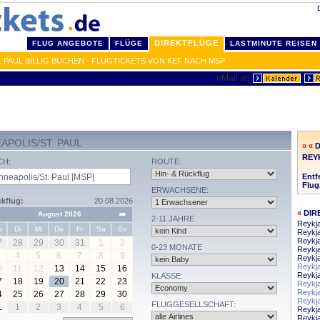
DIREKTFLÜGE
FLUG ANGEBOTE
FLÜGE
LASTMINUTE REISEN
 PAUL BILLIG BUCHEN - FLUGTICKETS VON KEF NACH MSP
APOLIS/ST. PAUL
» «
D
REY
CH:
ROUTE:
Entf
Flug
ERWACHSENE:
kflug:
20.08.2026
«
DIR
August 2026
2-11 JAHRE
Reykja
o
Di
Mi
Do
Fr
Sa
So
Reykj
Reykja
7
28
29
30
31
1
2
0-23 MONATE
Reykja
4
5
6
7
8
9
Reykj
Reykja
0
11
12
13
14
15
16
Reykja
KLASSE:
7
18
19
20
21
22
23
Reykj
Reykj
4
25
26
27
28
29
30
Reykja
FLUGGESELLSCHAFT:
1
1
2
3
4
5
6
Reykja
Reykj