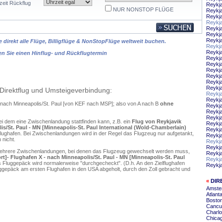
zeit Rückflug
Reykj
NUR NONSTOP FLÜGE
Reykj
Reykja
Reykj
Reykja
Reykj
Reykja
 direkt alle Flüge, Billigflüge & NonStopFlüge weltweit buchen.
Reykj
Reykj
en Sie einen Hinflug- und Rückflugtermin
Reykja
Reykj
Reykja
Reykja
Reykj
Reykja
Direktflug und Umsteigeverbindung:
Reykj
Reykja
k nach Minneapolis/St. Paul [von KEF nach MSP]; also von A nach B
ohne
Reykj
Reykja
Reykja
ei dem eine Zwischenlandung stattfinden kann, z.B. ein
Flug von Reykjavik
Reykja
lis/St. Paul - MN [Minneapolis-St. Paul International (Wold-Chamberlain)
Reykja
lughafen. Bei Zwischenlandungen wird in der Regel das Flugzeug nur aufgetankt,
Reykja
 nicht.
Reykja
Reykja
mehrere Zwischenlandungen, bei denen das Flugzeug gewechselt werden muss,
Reykj
ort]- Flughafen X - nach Minneapolis/St. Paul - MN [Minneapolis-St. Paul
Reykja
s Fluggepäck wird normalerweise "durchgecheckt". (D.h. An den Zielflughafen
Reykj
ggepäck am ersten Flughafen in den USA abgeholt, durch den Zoll gebracht und
«
DIR
Amster
Atlant
Boston
Cancun
Charlo
Chicag