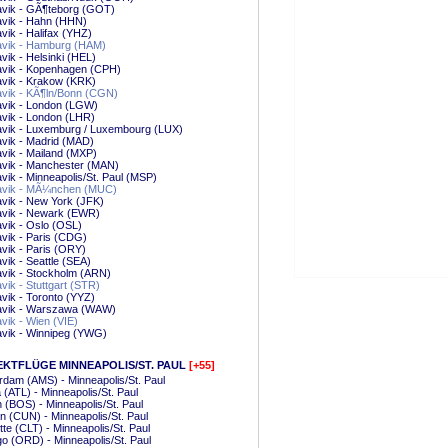
avik - GÃ¶teborg (GOT)
avik - Hahn (HHN)
vik - Halifax (YHZ)
avik - Hamburg (HAM)
vik - Helsinki (HEL)
avik - Kopenhagen (CPH)
vik - Krakow (KRK)
avik - KÃ¶ln/Bonn (CGN)
avik - London (LGW)
vik - London (LHR)
avik - Luxemburg / Luxembourg (LUX)
vik - Madrid (MAD)
vik - Mailand (MXP)
avik - Manchester (MAN)
vik - Minneapolis/St. Paul (MSP)
avik - MÃ¼nchen (MUC)
vik - New York (JFK)
avik - Newark (EWR)
vik - Oslo (OSL)
vik - Paris (CDG)
vik - Paris (ORY)
vik - Seattle (SEA)
vik - Stockholm (ARN)
vik - Stuttgart (STR)
vik - Toronto (YYZ)
avik - Warszawa (WAW)
vik - Wien (VIE)
avik - Winnipeg (YWG)
EKTFLÜGE MINNEAPOLIS/ST. PAUL
[+55]
dam (AMS) - Minneapolis/St. Paul
a (ATL) - Minneapolis/St. Paul
 (BOS) - Minneapolis/St. Paul
 (CUN) - Minneapolis/St. Paul
tte (CLT) - Minneapolis/St. Paul
o (ORD) - Minneapolis/St. Paul