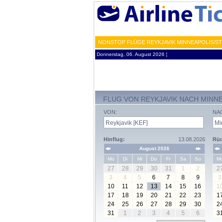
NONSTOP FLÜGE REYKJAVIK MINNEAPOLIS/ST.
Donnerstag, 06. August 2026 ¦
FLUG VON REYKJAVIK NACH MINNE
VON:
NA
Hinflug:
13.08.2026
Rüc
August 2026
Mo
Di
Mi
Do
Fr
Sa
So
M
27
28
29
30
31
1
2
2
3
4
5
6
7
8
9
3
10
11
12
13
14
15
16
1
17
18
19
20
21
22
23
1
24
25
26
27
28
29
30
2
31
1
2
3
4
5
6
3