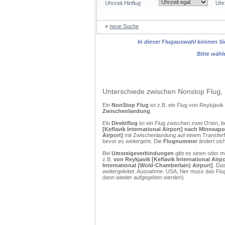
Uhrzeit Hinflug
Uhr
»
neue Suche
In dieser Flugauswahl können Sie
Bitte wähl
Unterschiede zwischen Nonstop Flug, 
Ein
NonStop Flug
ist z.B. ein Flug von Reykjavi
Zwischenlandung
.
Ein
Direktflug
ist ein Flug zwischen zwei Orten, b
[Keflavik International Airport] nach Minneapo
Airport]
mit Zwischenlandung auf einem Transferf
bevor es weitergeht. Die
Flugnummer
ändert sich
Bei
Umsteigeverbindungen
gibt es einen oder 
z.B.
von Reykjavik [Keflavik International Airp
International (Wold-Chamberlain) Airport]
. Da
weitergeleitet. Ausnahme: USA, hier muss das Flu
dann wieder aufgegeben werden)