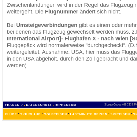
Zwischenlandungen wird in der Regel das Flugzeug n
weitergeht. Die
Flugnummer
ändert sich nicht.
Bei
Umsteigeverbindungen
gibt es einen oder meh
bei denen das Flugzeug gewechselt werden muss, z
International Airport]- Flughafen X - nach Wien [
Fluggepäck wird normalerweise "durchgecheckt". (D.h
weitergeleitet. Ausnahme: USA, hier muss das Flugg
in den USA abgeholt, durch den Zoll gebracht und d
werden)
:
:
3 Letter-Codes
A
B
C
D
E
F
FRAGEN ?
DATENSCHUTZ
IMPRESSUM
:
:
:
:
:
FLÜGE
SKIURLAUB
GOLFREISEN
LASTMINUTE REISEN
SKIREISEN
S