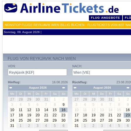
FLUG ANGEBOTE
FL
NONSTOP FLÜGE REYKJAVIK WIEN BILLIG BUCHEN - FLUGTICKETS VON KEF NA
Sonntag, 09. August 2026 ¦
FLUG VON REYKJAVIK NACH WIEN
VON:
NACH:
Hinflug:
16.08.2026
Rückflug:
23.08.202
August 2026
August 2026
Mo
Di
Mi
Do
Fr
Sa
So
Mo
Di
Mi
Do
Fr
Sa
So
27
28
29
30
31
1
2
27
28
29
30
31
1
2
3
4
5
6
7
8
9
3
4
5
6
7
8
9
10
11
12
13
14
15
16
10
11
12
13
14
15
16
17
18
19
20
21
22
23
17
18
19
20
21
22
23
24
25
26
27
28
29
30
24
25
26
27
28
29
30
31
1
2
3
4
5
6
31
1
2
3
4
5
6