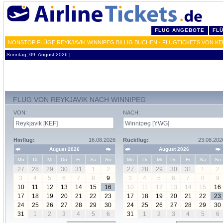
FLUG ANGEBOTE
FL
NONSTOP FLÜGE REYKJAVIK WINNIPEG BILLIG BUCHEN - FLUGTICKETS VON K
Sonntag, 09. August 2026 ¦
FLUG VON REYKJAVIK NACH WINNIPEG
VON:
NACH:
Hinflug:
16.08.2026
Rückflug:
23.08.202
August 2026
August 2026
Mo
Di
Mi
Do
Fr
Sa
So
Mo
Di
Mi
Do
Fr
Sa
So
27
28
29
30
31
1
2
27
28
29
30
31
1
2
3
4
5
6
7
8
9
3
4
5
6
7
8
9
10
11
12
13
14
15
16
10
11
12
13
14
15
16
17
18
19
20
21
22
23
17
18
19
20
21
22
23
24
25
26
27
28
29
30
24
25
26
27
28
29
30
31
1
2
3
4
5
6
31
1
2
3
4
5
6