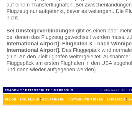
auf einem Transferflughafen. Bei Zwischenlandungen 
Flugzeug nur aufgetankt, bevor es weitergeht. Die
Fl
nicht.
Bei
Umsteigeverbindungen
gibt es einen oder meh
bei denen das Flugzeug gewechselt werden muss, z
International Airport]- Flughafen X - nach Winnip
International Airport]
. Das Fluggepäck wird normale
(D.h. An den Zielflughafen weitergeleitet. Ausnahme
Fluggepäck am ersten Flughafen in den USA abgeholt
und dann wieder aufgegeben werden)
:
:
3 Letter-Codes
A
B
C
D
E
F
FRAGEN ?
DATENSCHUTZ
IMPRESSUM
:
:
:
:
:
FLÜGE
SKIURLAUB
GOLFREISEN
LASTMINUTE REISEN
SKIREISEN
S