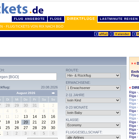
DIREKTFLÜGE
FLUG ANGEBOTE
FLÜGE
LASTMINUTE REISEN
N - FLUGTICKETS VON RIX NACH BGO
» «
D
CH:
ROUTE:
Entf
Flug
ERWACHSENE:
kflug:
20.08.2026
«
DIR
Riga 
August 2026
2-11 JAHRE
Riga -
o
Di
Mi
Do
Fr
Sa
So
Riga -
Riga 
7
28
29
30
31
1
2
Riga -
0-23 MONATE
4
5
6
7
8
9
Riga 
Riga 
0
11
12
13
14
15
16
Riga -
KLASSE:
7
18
19
20
21
22
23
Riga -
Riga 
4
25
26
27
28
29
30
Riga -
FLUGGESELLSCHAFT:
1
1
2
3
4
5
6
Riga -
Riga 