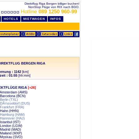
Direktflug Riga Bergen billiger buchen!
NonStop Flüge von RIX nach BGO.
Hotline
089 1250 960-99
HOTELS
MIETWAGEN
INFOS
IREKTFLUG BERGEN RIGA
ernung : 1142
[km]
zeit : 01:55
[hh:mm]
EKTFLÜGE RIGA
[+26]
- Amsterdam (AMS)
 Barcelona (BCN)
 Berlin (TXL)
- DÃ¼sseldorf (DUS)
 Frankfurt (FRA)
- Hahn (HHN)
- Hamburg (HAM)
 Hannover (HAJ)
 Istanbul (IST)
- London (LGW)
 Madrid (MAD)
 Mailand (MXP)
- Moskau (SVO)