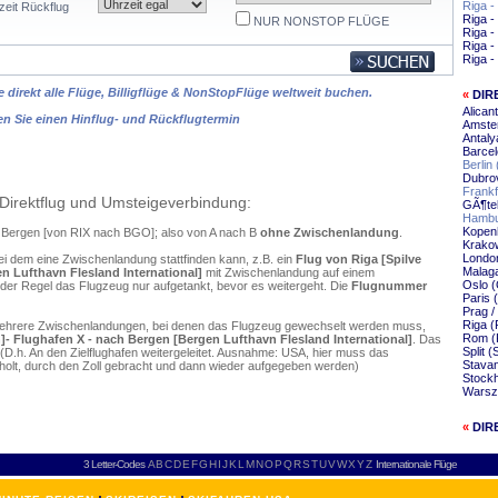
Riga 
zeit Rückflug
Riga -
NUR NONSTOP FLÜGE
Riga -
Riga 
Riga -
 direkt alle Flüge, Billigflüge & NonStopFlüge weltweit buchen.
«
DIR
Alican
en Sie einen Hinflug- und Rückflugtermin
Amste
Antaly
Barcel
Berlin
Dubrov
Frankf
Direktflug und Umsteigeverbindung:
GÃ¶te
Hambu
Kopen
ch Bergen [von RIX nach BGO]; also von A nach B
ohne Zwischenlandung
.
Krako
Londo
ei dem eine Zwischenlandung stattfinden kann, z.B. ein
Flug von Riga [Spilve
Malag
n Lufthavn Flesland International]
mit Zwischenlandung auf einem
Oslo (
 der Regel das Flugzeug nur aufgetankt, bevor es weitergeht. Die
Flugnummer
Paris 
Prag /
Riga (
mehrere Zwischenlandungen, bei denen das Flugzeug gewechselt werden muss,
Rom (
n]- Flughafen X - nach Bergen [Bergen Lufthavn Flesland International]
. Das
Split 
D.h. An den Zielflughafen weitergeleitet. Ausnahme: USA, hier muss das
Stava
olt, durch den Zoll gebracht und dann wieder aufgegeben werden)
Stock
Warsz
«
DIR
3 Letter-Codes
A
B
C
D
E
F
G
H
I
J
K
L
M
N
O
P
Q
R
S
T
U
V
W
X
Y
Z
Internationale Flüge