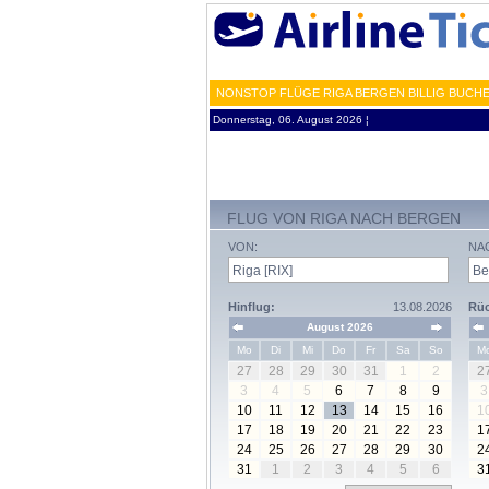
NONSTOP FLÜGE RIGA BERGEN BILLIG BUCHE
Donnerstag, 06. August 2026 ¦
FLUG VON RIGA NACH BERGEN
VON:
NA
Hinflug:
13.08.2026
Rüc
August 2026
Mo
Di
Mi
Do
Fr
Sa
So
M
27
28
29
30
31
1
2
2
3
4
5
6
7
8
9
3
10
11
12
13
14
15
16
1
17
18
19
20
21
22
23
1
24
25
26
27
28
29
30
2
31
1
2
3
4
5
6
3