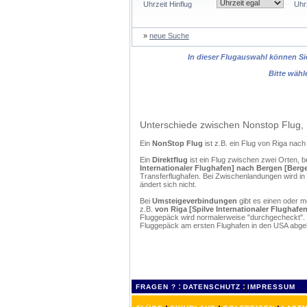
Uhrzeit Hinflug
Uhr
»
neue Suche
In dieser Flugauswahl können Sie
Bitte wähl
Unterschiede zwischen Nonstop Flug, 
Ein
NonStop Flug
ist z.B. ein Flug von Riga na
Ein
Direktflug
ist ein Flug zwischen zwei Orten, b
Internationaler Flughafen] nach Bergen [Berge
Transferflughafen. Bei Zwischenlandungen wird in
ändert sich nicht.
Bei
Umsteigeverbindungen
gibt es einen oder 
z.B.
von Riga [Spilve Internationaler Flughafe
Fluggepäck wird normalerweise "durchgecheckt". (
Fluggepäck am ersten Flughafen in den USA abgeh
:
:
FRAGEN ?
DATENSCHUTZ
IMPRESSUM