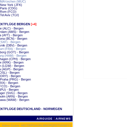
- MÃ¼nchen (MUC)
 New York (JFK)
 Paris (CDG)
- Rom (FCO)
 Tel Aviv (TLV)
EKTFLÜGE BERGEN
[+4]
te (ALC) - Bergen
rdam (AMS) - Bergen
a (AYT) - Bergen
ona (BCN) - Bergen
 (SXF) - Bergen
nik (DBV) - Bergen
urt (FRA) - Bergen
borg (GOT) - Bergen
rg (HAM) - Bergen
hagen (CPH) - Bergen
w (KRK) - Bergen
n (LGW) - Bergen
a (AGP) - Bergen
OSL) - Bergen
(ORY) - Bergen
 Praha (PRG) - Bergen
RIX) - Bergen
FCO) - Bergen
(SPU) - Bergen
nger (SVG) - Bergen
holm (ARN) - Bergen
awa (WAW) - Bergen
EKTFLÜGE DEUTSCHLAND - NORWEGEN
:
AIRGUIDE
AIRNEWS
Airline Codes
A
B
C
D
E
F
G
H
I
J
K
L
M
N
O
P
Q
R
S
T
U
V
W
X
Y
Z