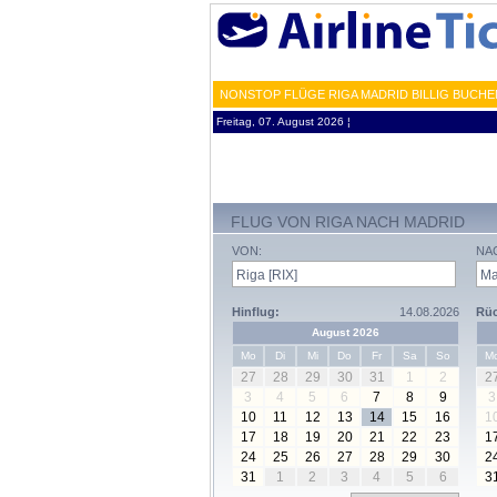
NONSTOP FLÜGE RIGA MADRID BILLIG BUCHE
Freitag, 07. August 2026 ¦
FLUG VON RIGA NACH MADRID
VON:
NA
Hinflug:
14.08.2026
Rüc
August 2026
Mo
Di
Mi
Do
Fr
Sa
So
M
27
28
29
30
31
1
2
2
3
4
5
6
7
8
9
3
10
11
12
13
14
15
16
1
17
18
19
20
21
22
23
1
24
25
26
27
28
29
30
2
31
1
2
3
4
5
6
3