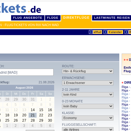
DIREKTFLÜGE
FLUG ANGEBOTE
FLÜGE
LASTMINUTE REISEN
N - FLUGTICKETS VON RIX NACH MAD
» «
D
CH:
ROUTE:
Entf
Flug
ERWACHSENE:
kflug:
21.08.2026
«
DIR
Riga 
August 2026
2-11 JAHRE
Riga -
o
Di
Mi
Do
Fr
Sa
So
Riga -
Riga 
7
28
29
30
31
1
2
Riga -
0-23 MONATE
4
5
6
7
8
9
Riga 
Riga 
0
11
12
13
14
15
16
Riga -
KLASSE:
7
18
19
20
21
22
23
Riga -
Riga 
4
25
26
27
28
29
30
Riga -
FLUGGESELLSCHAFT:
1
1
2
3
4
5
6
Riga -
Riga 