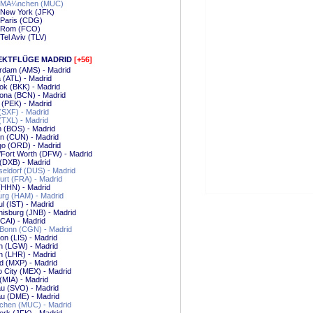
- MÃ¼nchen (MUC)
 New York (JFK)
 Paris (CDG)
- Rom (FCO)
 Tel Aviv (TLV)
EKTFLÜGE MADRID
[+56]
rdam (AMS) - Madrid
a (ATL) - Madrid
ok (BKK) - Madrid
ona (BCN) - Madrid
g (PEK) - Madrid
 (SXF) - Madrid
 (TXL) - Madrid
 (BOS) - Madrid
n (CUN) - Madrid
go (ORD) - Madrid
/Fort Worth (DFW) - Madrid
(DXB) - Madrid
eldorf (DUS) - Madrid
urt (FRA) - Madrid
(HHN) - Madrid
rg (HAM) - Madrid
ul (IST) - Madrid
isburg (JNB) - Madrid
(CAI) - Madrid
/Bonn (CGN) - Madrid
on (LIS) - Madrid
n (LGW) - Madrid
 (LHR) - Madrid
d (MXP) - Madrid
 City (MEX) - Madrid
(MIA) - Madrid
u (SVO) - Madrid
u (DME) - Madrid
hen (MUC) - Madrid