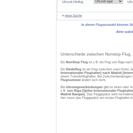
Uhrzeit Hinflug
Uhr
»
neue Suche
In dieser Flugauswahl können Sie
Bitte wähl
Unterschiede zwischen Nonstop Flug, 
Ein
NonStop Flug
ist z.B. ein Flug von Riga nac
Ein
Direktflug
ist ein Flug zwischen zwei Orten, b
Internationaler Flughafen] nach Madrid [Inter
einem Transferflughafen. Bei Zwischenlandungen w
Flugnummer
ändert sich nicht.
Bei
Umsteigeverbindungen
gibt es einen oder 
z.B.
von Riga [Spilve Internationaler Flughafe
Madrid Barajas]
. Das Fluggepäck wird normalerwe
hier muss das Fluggepäck am ersten Flughafen in