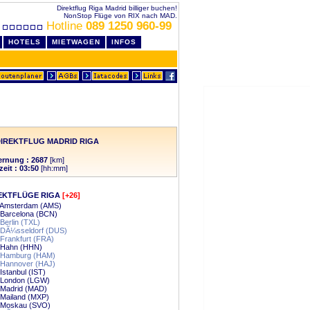
Direktflug Riga Madrid billiger buchen!
NonStop Flüge von RIX nach MAD.
Hotline
089 1250 960-99
HOTELS
MIETWAGEN
INFOS
IREKTFLUG MADRID RIGA
ernung : 2687
[km]
zeit : 03:50
[hh:mm]
EKTFLÜGE RIGA
[+26]
- Amsterdam (AMS)
 Barcelona (BCN)
 Berlin (TXL)
- DÃ¼sseldorf (DUS)
 Frankfurt (FRA)
- Hahn (HHN)
- Hamburg (HAM)
 Hannover (HAJ)
 Istanbul (IST)
- London (LGW)
 Madrid (MAD)
 Mailand (MXP)
- Moskau (SVO)