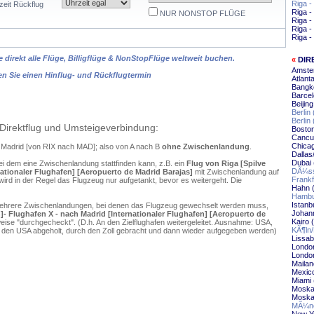
Riga 
zeit Rückflug
Riga -
NUR NONSTOP FLÜGE
Riga -
Riga 
Riga -
 direkt alle Flüge, Billigflüge & NonStopFlüge weltweit buchen.
«
DIR
Amste
en Sie einen Hinflug- und Rückflugtermin
Atlant
Bangk
Barcel
Beijin
Berlin
Berlin
Direktflug und Umsteigeverbindung:
Boston
Cancu
Chica
h Madrid [von RIX nach MAD]; also von A nach B
ohne Zwischenlandung
.
Dallas
Dubai 
ei dem eine Zwischenlandung stattfinden kann, z.B. ein
Flug von Riga [Spilve
DÃ¼ss
nationaler Flughafen] [Aeropuerto de Madrid Barajas]
mit Zwischenlandung auf
Frankf
ird in der Regel das Flugzeug nur aufgetankt, bevor es weitergeht. Die
Hahn 
Hambu
Istanb
mehrere Zwischenlandungen, bei denen das Flugzeug gewechselt werden muss,
Johann
n]- Flughafen X - nach Madrid [Internationaler Flughafen] [Aeropuerto de
Kairo 
ise "durchgecheckt". (D.h. An den Zielflughafen weitergeleitet. Ausnahme: USA,
KÃ¶ln
 den USA abgeholt, durch den Zoll gebracht und dann wieder aufgegeben werden)
Lissab
Londo
London
Mailan
Mexico
Miami 
Moska
Moska
MÃ¼nc