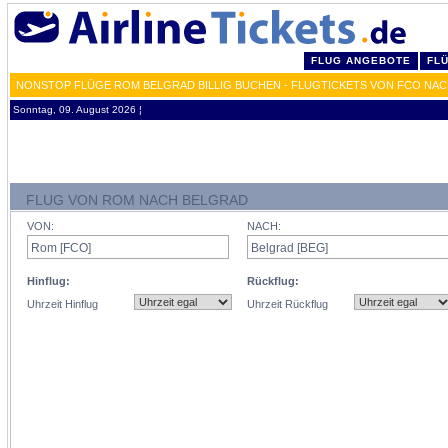
FLUG ANGEBOTE
FL
NONSTOP FLÜGE ROM BELGRAD BILLIG BUCHEN - FLUGTICKETS VON FCO NAC
Sonntag, 09. August 2026 ¦
FLUG VON ROM NACH BELGRAD
VON:
NACH:
Hinflug:
Rückflug:
Uhrzeit Hinflug
Uhrzeit Rückflug