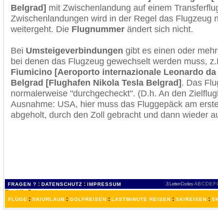
Belgrad]
mit Zwischenlandung auf einem Transferflu
Zwischenlandungen wird in der Regel das Flugzeug n
weitergeht. Die
Flugnummer
ändert sich nicht.
Bei
Umsteigeverbindungen
gibt es einen oder meh
bei denen das Flugzeug gewechselt werden muss, z
Fiumicino [Aeroporto internazionale Leonardo da 
Belgrad [Flughafen Nikola Tesla Belgrad]
. Das Fl
normalerweise "durchgecheckt". (D.h. An den Zielflugh
Ausnahme: USA, hier muss das Fluggepäck am erste
abgeholt, durch den Zoll gebracht und dann wieder 
:
:
3 Letter-Codes
A
B
C
D
E
F
FRAGEN ?
DATENSCHUTZ
IMPRESSUM
:
:
:
:
:
FLÜGE
SKIURLAUB
GOLFREISEN
LASTMINUTE REISEN
SKIREISEN
S