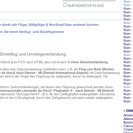
Rom - 
Rom -
NUR NONSTOP FLÜGE
Rom -
Rom - 
Rom - 
Rom -
Rom -
 direkt alle Flüge, Billigflüge & NonStopFlüge weltweit buchen.
Rom - 
Rom -
en Sie einen Hinflug- und Rückflugtermin
Rom -
Rom -
Rom -
Rom -
Rom -
Rom -
Direktflug und Umsteigeverbindung:
Rom -
Rom -
h Detroit [von FCO nach DTW]; also von A nach B
ohne Zwischenlandung
.
Rom -
Rom - 
ei dem eine Zwischenlandung stattfinden kann, z.B. ein
Flug von Rom (Rome) -
Rom -
a Vinci] nach Detroit - MI [Detroit International Airport]
mit Zwischenlandung
Rom -
n wird in der Regel das Flugzeug nur aufgetankt, bevor es weitergeht. Die
Rom - 
Rom - 
Rom - 
mehrere Zwischenlandungen, bei denen das Flugzeug gewechselt werden muss,
Rom - 
ernazionale Leonardo da Vinci]- Flughafen X - nach Detroit - MI [Detroit
Rom - 
alerweise "durchgecheckt". (D.h. An den Zielflughafen weitergeleitet. Ausnahme:
Rom -
en in den USA abgeholt, durch den Zoll gebracht und dann wieder aufgegeben
Rom -
Rom -
«
DIR
Amster
Atlanta
Boston
Cancun
Charlo