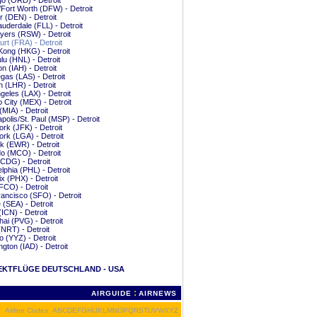
o (ORD) - Detroit
/Fort Worth (DFW) - Detroit
 (DEN) - Detroit
auderdale (FLL) - Detroit
yers (RSW) - Detroit
urt (FRA) - Detroit
ong (HKG) - Detroit
lu (HNL) - Detroit
n (IAH) - Detroit
gas (LAS) - Detroit
 (LHR) - Detroit
geles (LAX) - Detroit
 City (MEX) - Detroit
(MIA) - Detroit
polis/St. Paul (MSP) - Detroit
rk (JFK) - Detroit
rk (LGA) - Detroit
 (EWR) - Detroit
o (MCO) - Detroit
(CDG) - Detroit
elphia (PHL) - Detroit
x (PHX) - Detroit
CO) - Detroit
ancisco (SFO) - Detroit
e (SEA) - Detroit
(ICN) - Detroit
ai (PVG) - Detroit
(NRT) - Detroit
o (YYZ) - Detroit
gton (IAD) - Detroit
EKTFLÜGE DEUTSCHLAND - USA
:
AIRGUIDE
AIRNEWS
Airline Codes
A
B
C
D
E
F
G
H
I
J
K
L
M
N
O
P
Q
R
S
T
U
V
W
X
Y
Z