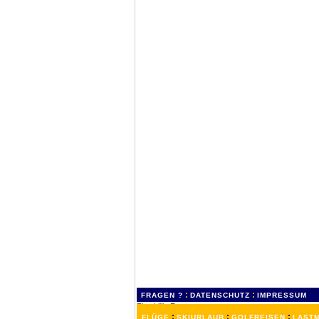
:
:
FRAGEN ?
DATENSCHUTZ
IMPRESSUM
:
:
:
FLÜGE
SKIURLAUB
GOLFREISEN
LASTM