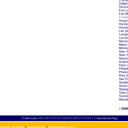
Chicag
Dallas
Denver
Fort L
Fort M
Frankf
Hong K
Honolu
Housto
Las Ve
London
Los An
Mexico
Miami 
Minnea
New Yo
New Yo
Newark
Orland
Paris 
Philad
Phoeni
Rom (F
San Fr
Seattl
Seoul 
Shangh
Tokio 
Toront
Washin
«
DIR
3 Letter-Codes
A
B
C
D
E
F
G
H
I
J
K
L
M
N
O
P
Q
R
S
T
U
V
W
X
Y
Z
Internationale Flüge
:
:
INUTE REISEN
SKIREISEN
SKIFAHREN USA