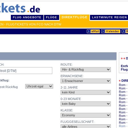
DIREKTFLÜGE
FLUG ANGEBOTE
FLÜGE
LASTMINUTE REISEN
EN - FLUGTICKETS VON FCO NACH DTW
» «
D
CH:
ROUTE:
Entf
Flug
ERWACHSENE:
kflug:
«
DIR
Rom -
zeit Rückflug
2-11 JAHRE
Rom - 
Rom -
Rom -
Rom - 
0-23 MONATE
Rom -
Rom -
Rom - 
KLASSE:
Rom -
Rom - 
Rom - 
FLUGGESELLSCHAFT:
Rom -
Rom -