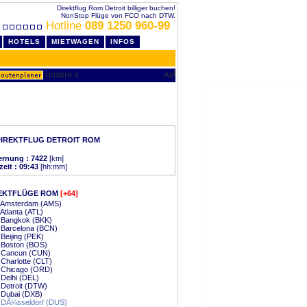
Direktflug Rom Detroit billiger buchen!
NonStop Flüge von FCO nach DTW.
Hotline
089 1250 960-99
HOTELS
MIETWAGEN
INFOS
IREKTFLUG DETROIT ROM
ernung : 7422
[km]
zeit : 09:43
[hh:mm]
EKTFLÜGE ROM
[+64]
 Amsterdam (AMS)
Atlanta (ATL)
 Bangkok (BKK)
 Barcelona (BCN)
Beijing (PEK)
 Boston (BOS)
 Cancun (CUN)
Charlotte (CLT)
 Chicago (ORD)
Delhi (DEL)
Detroit (DTW)
 Dubai (DXB)
 DÃ¼sseldorf (DUS)