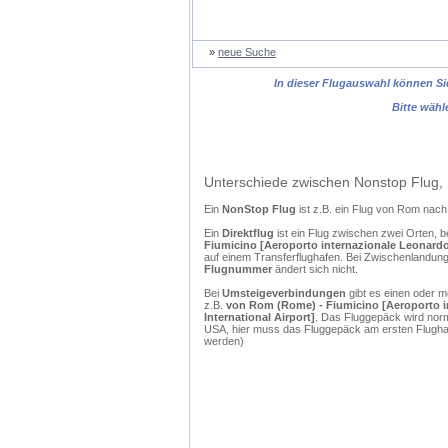
»
neue Suche
In dieser Flugauswahl können Sie
Bitte wähl
Unterschiede zwischen Nonstop Flug, 
Ein
NonStop Flug
ist z.B. ein Flug von Rom nac
Ein
Direktflug
ist ein Flug zwischen zwei Orten, b
Fiumicino [Aeroporto internazionale Leonardo d
auf einem Transferflughafen. Bei Zwischenlandunge
Flugnummer
ändert sich nicht.
Bei
Umsteigeverbindungen
gibt es einen oder 
z.B.
von Rom (Rome) - Fiumicino [Aeroporto int
International Airport]
. Das Fluggepäck wird norm
USA, hier muss das Fluggepäck am ersten Flughaf
werden)