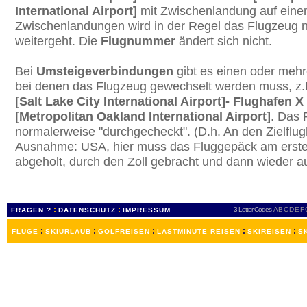
International Airport]
mit Zwischenlandung auf einem
Zwischenlandungen wird in der Regel das Flugzeug n
weitergeht. Die
Flugnummer
ändert sich nicht.
Bei
Umsteigeverbindungen
gibt es einen oder meh
bei denen das Flugzeug gewechselt werden muss, z
[Salt Lake City International Airport]- Flughafen 
[Metropolitan Oakland International Airport]
. Das 
normalerweise "durchgecheckt". (D.h. An den Zielflugh
Ausnahme: USA, hier muss das Fluggepäck am erste
abgeholt, durch den Zoll gebracht und dann wieder 
:
:
3 Letter-Codes
A
B
C
D
E
F
FRAGEN ?
DATENSCHUTZ
IMPRESSUM
:
:
:
:
:
FLÜGE
SKIURLAUB
GOLFREISEN
LASTMINUTE REISEN
SKIREISEN
S