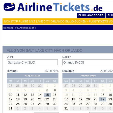
FLUG ANGEBOTE
FL
NONSTOP FLÜGE SALT LAKE CITY ORLANDO BILLIG BUCHEN - FLUGTICKETS V
Samstag, 08. August 2026 ¦
FLUG VON SALT LAKE CITY NACH ORLANDO
VON:
NACH:
Hinflug:
15.08.2026
Rückflug:
22.08.202
August 2026
August 2026
Mo
Di
Mi
Do
Fr
Sa
So
Mo
Di
Mi
Do
Fr
Sa
So
27
28
29
30
31
1
2
27
28
29
30
31
1
2
3
4
5
6
7
8
9
3
4
5
6
7
8
9
10
11
12
13
14
15
16
10
11
12
13
14
15
16
17
18
19
20
21
22
23
17
18
19
20
21
22
23
24
25
26
27
28
29
30
24
25
26
27
28
29
30
31
1
2
3
4
5
6
31
1
2
3
4
5
6