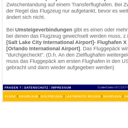
Zwischenlandung auf einem Transferflughafen. Bei Z
der Regel das Flugzeug nur aufgetankt, bevor es wei
ändert sich nicht.
Bei
Umsteigeverbindungen
gibt es einen oder meh
bei denen das Flugzeug gewechselt werden muss, z
[Salt Lake City International Airport]- Flughafen X
[Orlando International Airport]
. Das Fluggepäck wi
"durchgecheckt". (D.h. An den Zielflughafen weiterge
muss das Fluggepäck am ersten Flughafen in den USA
gebracht und dann wieder aufgegeben werden)
:
:
3 Letter-Codes
A
B
C
D
E
F
FRAGEN ?
DATENSCHUTZ
IMPRESSUM
:
:
:
:
:
FLÜGE
SKIURLAUB
GOLFREISEN
LASTMINUTE REISEN
SKIREISEN
S