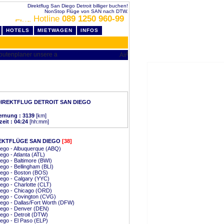
Direktflug San Diego Detroit billiger buchen!
NonStop Flüge von SAN nach DTW.
Hotline
089 1250 960-99
HOTELS
MIETWAGEN
INFOS
IREKTFLUG DETROIT SAN DIEGO
ernung : 3139
[km]
zeit : 04:24
[hh:mm]
EKTFLÜGE SAN DIEGO
[38]
ego - Albuquerque (ABQ)
ego - Atlanta (ATL)
ego - Baltimore (BWI)
ego - Bellingham (BLI)
ego - Boston (BOS)
ego - Calgary (YYC)
ego - Charlotte (CLT)
iego - Chicago (ORD)
ego - Covington (CVG)
ego - Dallas/Fort Worth (DFW)
iego - Denver (DEN)
ego - Detroit (DTW)
ego - El Paso (ELP)