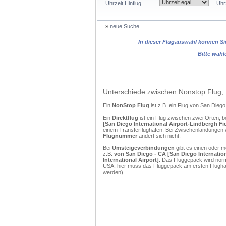
Uhrzeit Hinflug
Uhr
»
neue Suche
In dieser Flugauswahl können Sie
Bitte wähl
Unterschiede zwischen Nonstop Flug, 
Ein
NonStop Flug
ist z.B. ein Flug von San Dieg
Ein
Direktflug
ist ein Flug zwischen zwei Orten, b
[San Diego International Airport-Lindbergh Fiel
einem Transferflughafen. Bei Zwischenlandungen w
Flugnummer
ändert sich nicht.
Bei
Umsteigeverbindungen
gibt es einen oder 
z.B.
von San Diego - CA [San Diego Internationa
International Airport]
. Das Fluggepäck wird norm
USA, hier muss das Fluggepäck am ersten Flughaf
werden)