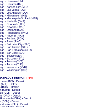
ego - Honolulu (HNL)
ego - Houston (IAH)
ego - Kansas City (MCI)
ego - Las Vegas (LAS)
ego - Los Angeles (LAX)
iego - Milwaukee (MKE)
ego - Minneapolis/St. Paul (MSP)
ego - Nashville (BNA)
ego - New York (JFK)
iego - Newark (EWR)
iego - Oakland (OAK)
ego - Philadelphia (PHL)
ego - Phoenix (PHX)
ego - Portland (PDX)
iego - Reno (RNO)
ego - Salt Lake City (SLC)
ego - San Antonio (SAT)
ego - San Francisco (SFO)
ego - San Jose (SJC)
ego - Seattle (SEA)
ego - St. Louis (STL)
ego - Toronto (YYZ)
iego - Tucson (TUS)
iego - Vancouver (YVR)
ego - Washington (IAD)
EKTFLÜGE DETROIT
[+56]
dam (AMS) - Detroit
 (ATL) - Detroit
 (BOS) - Detroit
 (CUN) - Detroit
tte (CLT) - Detroit
o (ORD) - Detroit
/Fort Worth (DFW) - Detroit
 (DEN) - Detroit
auderdale (FLL) - Detroit