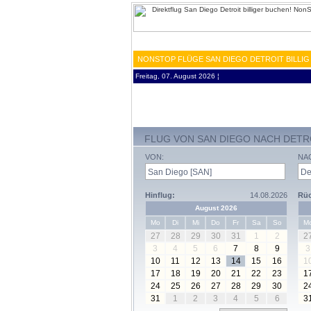
NONSTOP FLÜGE SAN DIEGO DETROIT BILLIG
Freitag, 07. August 2026 ¦
FLUG VON SAN DIEGO NACH DETR
VON:
NA
Hinflug:
14.08.2026
Rüc
August 2026
Mo
Di
Mi
Do
Fr
Sa
So
M
27
28
29
30
31
1
2
2
3
4
5
6
7
8
9
3
10
11
12
13
14
15
16
1
17
18
19
20
21
22
23
1
24
25
26
27
28
29
30
2
31
1
2
3
4
5
6
3