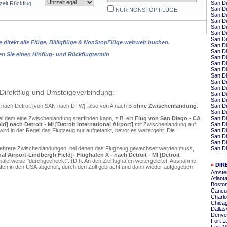
San Di
zeit Rückflug
San Di
NUR NONSTOP FLÜGE
San Di
San Di
San Di
San D
San Di
 direkt alle Flüge, Billigflüge & NonStopFlüge weltweit buchen.
San Di
San Di
en Sie einen Hinflug- und Rückflugtermin
San D
San D
San Di
San Di
San Di
San D
Direktflug und Umsteigeverbindung:
San Di
San Di
o nach Detroit [von SAN nach DTW]; also von A nach B
ohne Zwischenlandung
.
San Di
San Di
ei dem eine Zwischenlandung stattfinden kann, z.B. ein
Flug von San Diego - CA
San Di
d] nach Detroit - MI [Detroit International Airport]
mit Zwischenlandung auf
San Di
ird in der Regel das Flugzeug nur aufgetankt, bevor es weitergeht. Die
San Di
San D
San D
mehrere Zwischenlandungen, bei denen das Flugzeug gewechselt werden muss,
San Di
l Airport-Lindbergh Field]- Flughafen X - nach Detroit - MI [Detroit
alerweise "durchgecheckt". (D.h. An den Zielflughafen weitergeleitet. Ausnahme:
«
DIR
en in den USA abgeholt, durch den Zoll gebracht und dann wieder aufgegeben
Amster
Atlanta
Boston
Cancun
Charlo
Chicag
Dallas
Denver
Fort L