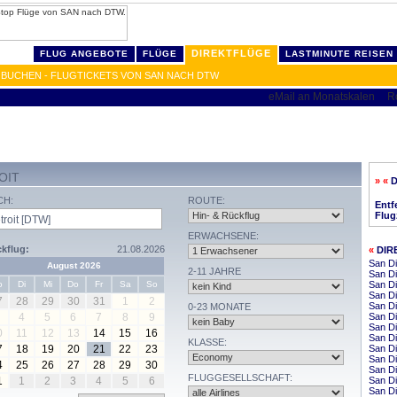
DIREKTFLÜGE
FLUG ANGEBOTE
FLÜGE
LASTMINUTE REISEN
 BUCHEN - FLUGTICKETS VON SAN NACH DTW
OIT
» «
D
CH:
ROUTE:
Entf
Flug
ERWACHSENE:
kflug:
21.08.2026
«
DIR
San Di
August 2026
2-11 JAHRE
San Di
o
Di
Mi
Do
Fr
Sa
So
San Di
San Di
7
28
29
30
31
1
2
San Di
0-23 MONATE
4
5
6
7
8
9
San Di
San Di
0
11
12
13
14
15
16
San D
KLASSE:
7
18
19
20
21
22
23
San Di
San Di
4
25
26
27
28
29
30
San D
FLUGGESELLSCHAFT:
1
1
2
3
4
5
6
San Di
San Di