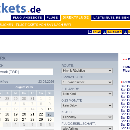
DIREKTFLÜGE
FLUG ANGEBOTE
FLÜGE
LASTMINUTE REISEN
 BUCHEN - FLUGTICKETS VON SAN NACH EWR
ARK
» «
D
CH:
ROUTE:
Entf
Flug
ERWACHSENE:
kflug:
23.08.2026
«
DIR
San Di
August 2026
2-11 JAHRE
San Di
o
Di
Mi
Do
Fr
Sa
So
San Di
San Di
7
28
29
30
31
1
2
San Di
0-23 MONATE
4
5
6
7
8
9
San Di
San Di
0
11
12
13
14
15
16
San D
KLASSE:
7
18
19
20
21
22
23
San Di
San Di
4
25
26
27
28
29
30
San D
FLUGGESELLSCHAFT:
1
1
2
3
4
5
6
San Di
San Di