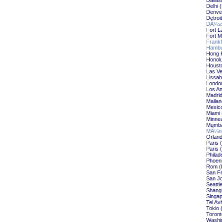
Dallas
Delhi 
Denve
Detroi
DÃ¼ss
Fort L
Fort 
Frankf
Hambu
Hong 
Honol
Houst
Las V
Lissab
Londo
Los An
Madri
Maila
Mexic
Miami 
Minnea
Mumba
MÃ¼nc
Orlan
Paris
Paris
Philad
Phoen
Rom (
San F
San J
Seattl
Shang
Singap
Tel Av
Tokio
Toront
Washi