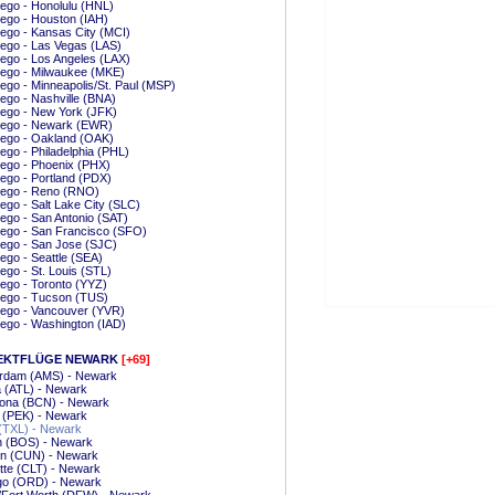
ego - Honolulu (HNL)
ego - Houston (IAH)
ego - Kansas City (MCI)
ego - Las Vegas (LAS)
ego - Los Angeles (LAX)
iego - Milwaukee (MKE)
ego - Minneapolis/St. Paul (MSP)
ego - Nashville (BNA)
ego - New York (JFK)
iego - Newark (EWR)
iego - Oakland (OAK)
ego - Philadelphia (PHL)
ego - Phoenix (PHX)
ego - Portland (PDX)
iego - Reno (RNO)
ego - Salt Lake City (SLC)
ego - San Antonio (SAT)
ego - San Francisco (SFO)
ego - San Jose (SJC)
ego - Seattle (SEA)
ego - St. Louis (STL)
ego - Toronto (YYZ)
iego - Tucson (TUS)
iego - Vancouver (YVR)
ego - Washington (IAD)
EKTFLÜGE NEWARK
[+69]
rdam (AMS) - Newark
a (ATL) - Newark
lona (BCN) - Newark
g (PEK) - Newark
 (TXL) - Newark
n (BOS) - Newark
n (CUN) - Newark
tte (CLT) - Newark
go (ORD) - Newark