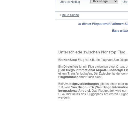
Uhrzeit Hinflug
Uhr
»
neue Suche
In dieser Flugauswahl können Sie
Bitte wähl
Unterschiede zwischen Nonstop Flug, 
Ein
NonStop Flug
ist z.B. ein Flug von San Die
Ein
Direktflug
ist ein Flug zwischen zwei Orten, b
[San Diego International Airport-Lindbergh Fi
einem Transferflughafen. Bei Zwischenlandungen w
Flugnummer
ändert sich nicht.
Bei
Umsteigeverbindungen
gibt es einen oder 
z.B.
von San Diego - CA [San Diego Internatio
International Airport]
. Das Fluggepäck wird norm
USA, hier muss das Fluggepäck am ersten Flughaf
werden)