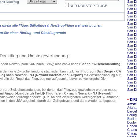
San Di
zeit Rückflug
San Di
NUR NONSTOP FLÜGE
San Di
San Di
San Di
San D
San Di
 direkt alle Flüge, Billigflüge & NonStopFlüge weltweit buchen.
San Di
San Di
en Sie einen Hinflug- und Rückflugtermin
San D
San D
San Di
San Di
San Di
San D
Direktflug und Umsteigeverbindung:
San Di
San Di
go nach Newark [von SAN nach EWR]; also von A nach B
ohne Zwischenlandung
.
San Di
San Di
ei dem eine Zwischenlandung stattfinden kann, z.B. ein
Flug von San Diego - CA
San Di
eld] nach Newark - NJ [Newark International Airport]
mit Zwischenlandung auf
San Di
ird in der Regel das Flugzeug nur aufgetankt, bevor es weitergeht. Die
San Di
San D
San D
mehrere Zwischenlandungen, bei denen das Flugzeug gewechselt werden muss,
San Di
nal Airport-Lindbergh Field]- Flughafen X - nach Newark - NJ [Newark
alerweise "durchgecheckt". (D.h. An den Zielflughafen weitergeleitet. Ausnahme:
«
DIR
en in den USA abgeholt, durch den Zoll gebracht und dann wieder aufgegeben
Amste
Atlant
Barce
Beijin
Berlin
Bosto
Cancu
Charlo
Chica