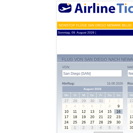
NONSTOP FLÜGE SAN DIEGO NEWARK BILLIG
Sonntag, 09. August 2026 ¦
FLUG VON SAN DIEGO NACH NEW
VON:
NA
Hinflug:
16.08.2026
Rüc
August 2026
Mo
Di
Mi
Do
Fr
Sa
So
M
27
28
29
30
31
1
2
2
3
4
5
6
7
8
9
3
10
11
12
13
14
15
16
1
17
18
19
20
21
22
23
1
24
25
26
27
28
29
30
2
31
1
2
3
4
5
6
3