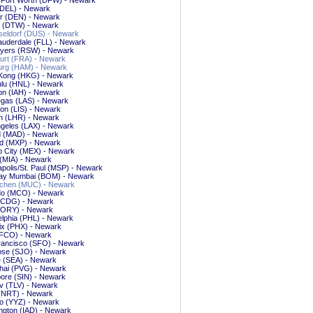
/Fort Worth (DFW) - Newark
(DEL) - Newark
r (DEN) - Newark
t (DTW) - Newark
eldorf (DUS) - Newark
auderdale (FLL) - Newark
Myers (RSW) - Newark
urt (FRA) - Newark
rg (HAM) - Newark
Kong (HKG) - Newark
ulu (HNL) - Newark
on (IAH) - Newark
egas (LAS) - Newark
on (LIS) - Newark
n (LHR) - Newark
geles (LAX) - Newark
d (MAD) - Newark
nd (MXP) - Newark
o City (MEX) - Newark
(MIA) - Newark
polis/St. Paul (MSP) - Newark
y Mumbai (BOM) - Newark
hen (MUC) - Newark
do (MCO) - Newark
 (CDG) - Newark
 (ORY) - Newark
elphia (PHL) - Newark
ix (PHX) - Newark
FCO) - Newark
rancisco (SFO) - Newark
ose (SJO) - Newark
e (SEA) - Newark
hai (PVG) - Newark
ore (SIN) - Newark
iv (TLV) - Newark
 (NRT) - Newark
o (YYZ) - Newark
ngton (IAD) - Newark