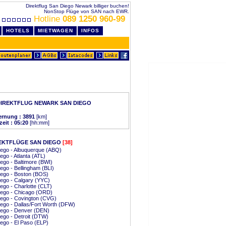
Direktflug San Diego Newark billiger buchen!
NonStop Flüge von SAN nach EWR.
Hotline
089 1250 960-99
HOTELS
MIETWAGEN
INFOS
IREKTFLUG NEWARK SAN DIEGO
ernung : 3891
[km]
zeit : 05:20
[hh:mm]
EKTFLÜGE SAN DIEGO
[38]
ego - Albuquerque (ABQ)
ego - Atlanta (ATL)
ego - Baltimore (BWI)
ego - Bellingham (BLI)
ego - Boston (BOS)
ego - Calgary (YYC)
ego - Charlotte (CLT)
iego - Chicago (ORD)
ego - Covington (CVG)
ego - Dallas/Fort Worth (DFW)
iego - Denver (DEN)
ego - Detroit (DTW)
ego - El Paso (ELP)