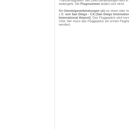
Transferflughafen. Bei Zwischenlandungen wird in
weitergeht. Die
Flugnummer
ändert sich nicht.
Bei
Umsteigeverbindungen
gibt es einen oder 
z.B.
von San Diego - CA [San Diego Internation
International Airport]
. Das Fluggepäck wird norm
USA, hier muss das Fluggepäck am ersten Flughaf
werden)