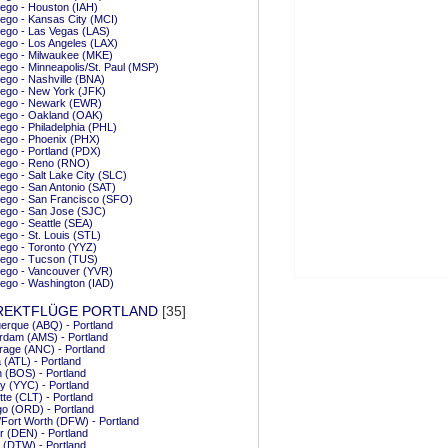
ego - Houston (IAH)
ego - Kansas City (MCI)
ego - Las Vegas (LAS)
ego - Los Angeles (LAX)
iego - Milwaukee (MKE)
ego - Minneapolis/St. Paul (MSP)
ego - Nashville (BNA)
ego - New York (JFK)
iego - Newark (EWR)
iego - Oakland (OAK)
ego - Philadelphia (PHL)
ego - Phoenix (PHX)
ego - Portland (PDX)
iego - Reno (RNO)
ego - Salt Lake City (SLC)
ego - San Antonio (SAT)
ego - San Francisco (SFO)
ego - San Jose (SJC)
ego - Seattle (SEA)
ego - St. Louis (STL)
ego - Toronto (YYZ)
iego - Tucson (TUS)
iego - Vancouver (YVR)
ego - Washington (IAD)
REKTFLÜGE PORTLAND
[35]
erque (ABQ) - Portland
rdam (AMS) - Portland
age (ANC) - Portland
a (ATL) - Portland
 (BOS) - Portland
y (YYC) - Portland
tte (CLT) - Portland
o (ORD) - Portland
/Fort Worth (DFW) - Portland
 (DEN) - Portland
t (DTW) - Portland