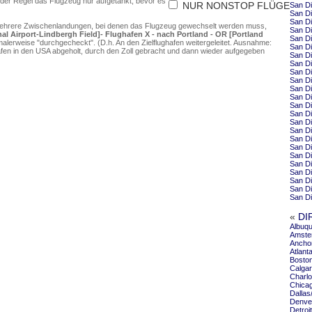
 der Regel das Flugzeug nur aufgetankt, bevor es
NUR NONSTOP FLÜGE
San Di
San Di
San Di
mehrere Zwischenlandungen, bei denen das Flugzeug gewechselt werden muss,
San Di
al Airport-Lindbergh Field]- Flughafen X - nach Portland - OR [Portland
San D
alerweise "durchgecheckt". (D.h. An den Zielflughafen weitergeleitet. Ausnahme:
San Di
en in den USA abgeholt, durch den Zoll gebracht und dann wieder aufgegeben
San Di
San Di
San D
San D
San Di
San Di
San Di
San D
San Di
San Di
San Di
San Di
San Di
San Di
San Di
San D
San D
San Di
«
DI
Albuqu
Amste
Anchor
Atlant
Boston
Calgar
Charlo
Chicag
Dallas
Denver
Detroi