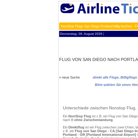
NonStop Flüge San Diego Portland billig buchen - 
Donnerstag, 06. August 2026 ¦
FLUG VON SAN DIEGO NACH PORTL
»
neue Suche
direkt alle Flüge, Billigfl
Bitte wählen Sie einen Hi
Unterschiede zwischen Nonstop Flug, 
Ein
NonStop Flug
ist z.B. ein Flug von San Dieg
nach B
ohne Zwischenlandung
.
Ein
Direktflug
ist ein Flug zwischen zwei Orten, 
z.B. ein
Flug von San Diego - CA [San Diego In
Portland - OR [Portland International Airport]
m