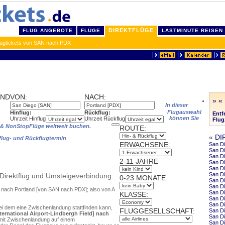
DIREKTFLÜGE
FLUG ANGEBOTE
FLÜGE
LASTMINUTE REISEN
Flugtickets von SAN nach PDX
AND
VON:
NACH:
» «
In dieser
Flugauswahl
Hinflug:
Rückflug:
Entf
können Sie
Uhrzeit Hinflug
Uhrzeit Rückflug
Flug
üge & NonStopFlüge weltweit buchen.
ROUTE:
«
DI
nflug- und Rückflugtermin
ERWACHSENE:
San Di
San Di
San Di
2-11 JAHRE
San Di
San Di
San Di
Direktflug und Umsteigeverbindung:
0-23 MONATE
San Di
San D
o nach Portland [von SAN nach PDX]; also von A
San Di
KLASSE:
San Di
San D
bei dem eine Zwischenlandung stattfinden kann,
FLUGGESELLSCHAFT:
San Di
ternational Airport-Lindbergh Field] nach
San Di
it Zwischenlandung auf einem
San Di