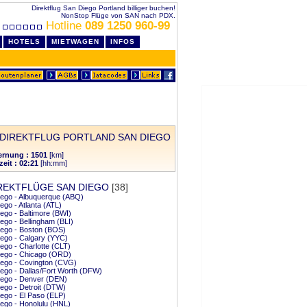
Direktflug San Diego Portland billiger buchen!
NonStop Flüge von SAN nach PDX.
Hotline
089 1250 960-99
HOTELS
MIETWAGEN
INFOS
DIREKTFLUG PORTLAND SAN DIEGO
ernung : 1501
[km]
zeit : 02:21
[hh:mm]
REKTFLÜGE SAN DIEGO
[38]
ego - Albuquerque (ABQ)
ego - Atlanta (ATL)
ego - Baltimore (BWI)
ego - Bellingham (BLI)
ego - Boston (BOS)
ego - Calgary (YYC)
ego - Charlotte (CLT)
iego - Chicago (ORD)
ego - Covington (CVG)
ego - Dallas/Fort Worth (DFW)
iego - Denver (DEN)
ego - Detroit (DTW)
ego - El Paso (ELP)
ego - Honolulu (HNL)