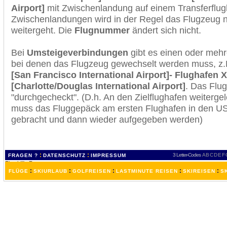
Airport]
mit Zwischenlandung auf einem Transferflug
Zwischenlandungen wird in der Regel das Flugzeug n
weitergeht. Die
Flugnummer
ändert sich nicht.
Bei
Umsteigeverbindungen
gibt es einen oder meh
bei denen das Flugzeug gewechselt werden muss, z
[San Francisco International Airport]- Flughafen X
[Charlotte/Douglas International Airport]
. Das Flu
"durchgecheckt". (D.h. An den Zielflughafen weiterge
muss das Fluggepäck am ersten Flughafen in den USA
gebracht und dann wieder aufgegeben werden)
:
:
3 Letter-Codes
A
B
C
D
E
F
FRAGEN ?
DATENSCHUTZ
IMPRESSUM
:
:
:
:
:
FLÜGE
SKIURLAUB
GOLFREISEN
LASTMINUTE REISEN
SKIREISEN
S