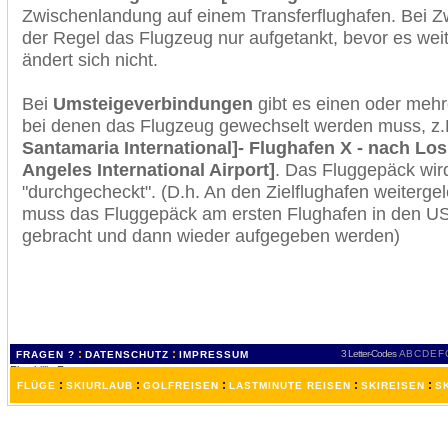
Zwischenlandung auf einem Transferflughafen. Bei Z
der Regel das Flugzeug nur aufgetankt, bevor es wei
ändert sich nicht.
Bei
Umsteigeverbindungen
gibt es einen oder meh
bei denen das Flugzeug gewechselt werden muss, z
Santamaria International]- Flughafen X - nach Lo
Angeles International Airport]
. Das Fluggepäck wir
"durchgecheckt". (D.h. An den Zielflughafen weiterge
muss das Fluggepäck am ersten Flughafen in den USA
gebracht und dann wieder aufgegeben werden)
:
:
3 Letter-Codes
A
B
C
D
E
F
FRAGEN ?
DATENSCHUTZ
IMPRESSUM
:
:
:
:
:
FLÜGE
SKIURLAUB
GOLFREISEN
LASTMINUTE REISEN
SKIREISEN
S