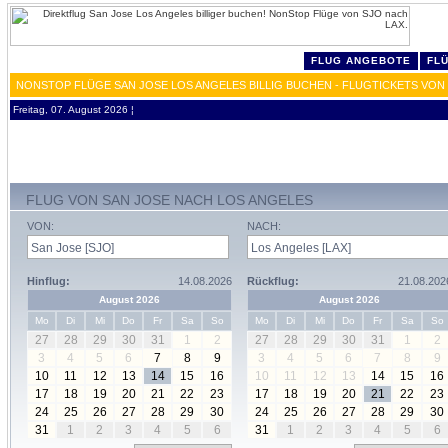
FLUG ANGEBOTE
FL
NONSTOP FLÜGE SAN JOSE LOS ANGELES BILLIG BUCHEN - FLUGTICKETS VON
Freitag, 07. August 2026 ¦
FLUG VON SAN JOSE NACH LOS ANGELES
VON:
NACH:
Hinflug:
14.08.2026
Rückflug:
21.08.202
August 2026
August 2026
Mo
Di
Mi
Do
Fr
Sa
So
Mo
Di
Mi
Do
Fr
Sa
So
27
28
29
30
31
1
2
27
28
29
30
31
1
2
3
4
5
6
7
8
9
3
4
5
6
7
8
9
10
11
12
13
14
15
16
10
11
12
13
14
15
16
17
18
19
20
21
22
23
17
18
19
20
21
22
23
24
25
26
27
28
29
30
24
25
26
27
28
29
30
31
1
2
3
4
5
6
31
1
2
3
4
5
6