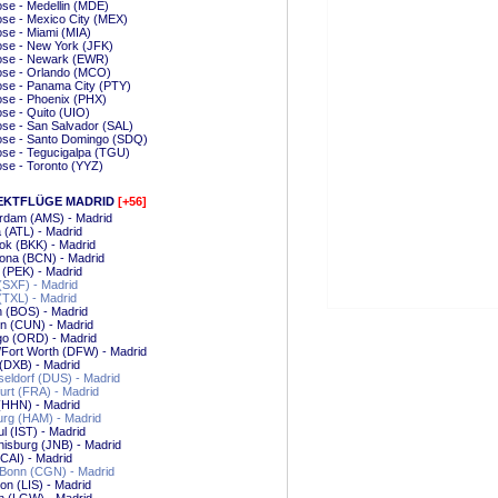
se - Medellin (MDE)
se - Mexico City (MEX)
se - Miami (MIA)
ose - New York (JFK)
ose - Newark (EWR)
ose - Orlando (MCO)
ose - Panama City (PTY)
se - Phoenix (PHX)
se - Quito (UIO)
se - San Salvador (SAL)
ose - Santo Domingo (SDQ)
se - Tegucigalpa (TGU)
se - Toronto (YYZ)
EKTFLÜGE MADRID
[+56]
rdam (AMS) - Madrid
a (ATL) - Madrid
ok (BKK) - Madrid
ona (BCN) - Madrid
g (PEK) - Madrid
 (SXF) - Madrid
 (TXL) - Madrid
 (BOS) - Madrid
n (CUN) - Madrid
go (ORD) - Madrid
/Fort Worth (DFW) - Madrid
(DXB) - Madrid
eldorf (DUS) - Madrid
urt (FRA) - Madrid
(HHN) - Madrid
rg (HAM) - Madrid
ul (IST) - Madrid
isburg (JNB) - Madrid
(CAI) - Madrid
/Bonn (CGN) - Madrid
on (LIS) - Madrid