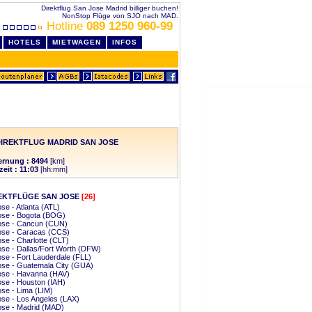
Direktflug San Jose Madrid billiger buchen!
NonStop Flüge von SJO nach MAD.
Hotline
089 1250 960-99
HOTELS
MIETWAGEN
INFOS
IREKTFLUG MADRID SAN JOSE
ernung : 8494
[km]
eit : 11:03
[hh:mm]
EKTFLÜGE SAN JOSE
[26]
se - Atlanta (ATL)
ose - Bogota (BOG)
ose - Cancun (CUN)
ose - Caracas (CCS)
se - Charlotte (CLT)
se - Dallas/Fort Worth (DFW)
se - Fort Lauderdale (FLL)
ose - Guatemala City (GUA)
ose - Havanna (HAV)
se - Houston (IAH)
se - Lima (LIM)
se - Los Angeles (LAX)
ose - Madrid (MAD)