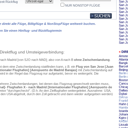
San Jo
zeit Rückflug
San Jo
NUR NONSTOP FLÜGE
San Jo
San J
San J
San J
San J
 direkt alle Flüge, Billigflüge & NonStopFlüge weltweit buchen.
San Jo
San Jo
en Sie einen Hinflug- und Rückflugtermin
San Jo
San J
San Jo
San Jo
Direktflug und Umsteigeverbindung:
«
DIR
Amste
Atlant
e nach Madrid [von SJO nach MAD]; also von A nach B
ohne Zwischenlandung
.
Bangk
Barcel
ei dem eine Zwischenlandung stattfinden kann, z.B. ein
Flug von San Jose [Juan
Beijin
ationaler Flughafen] [Aeropuerto de Madrid Barajas]
mit Zwischenlandung auf
Berlin
ird in der Regel das Flugzeug nur aufgetankt, bevor es weitergeht. Die
Berlin
Boston
Cancu
mehrere Zwischenlandungen, bei denen das Flugzeug gewechselt werden muss,
Chica
al]- Flughafen X - nach Madrid [Internationaler Flughafen] [Aeropuerto de
Dallas
ise "durchgecheckt". (D.h. An den Zielflughafen weitergeleitet. Ausnahme: USA,
Dubai 
 den USA abgeholt, durch den Zoll gebracht und dann wieder aufgegeben werden)
DÃ¼ss
Frankf
Hahn 
Hambu
Istanb
Johann
Kairo 
KÃ¶ln
Lissab