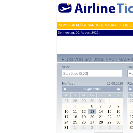
NONSTOP FLÜGE SAN JOSE MADRID BILLIG B
Donnerstag, 06. August 2026 ¦
FLUG VON SAN JOSE NACH MADRI
VON:
NA
Hinflug:
13.08.2026
Rüc
August 2026
Mo
Di
Mi
Do
Fr
Sa
So
M
27
28
29
30
31
1
2
2
3
4
5
6
7
8
9
3
10
11
12
13
14
15
16
1
17
18
19
20
21
22
23
1
24
25
26
27
28
29
30
2
31
1
2
3
4
5
6
3