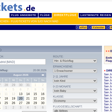
DIREKTFLÜGE
FLUG ANGEBOTE
FLÜGE
LASTMINUTE REISEN
UCHEN - FLUGTICKETS VON SJO NACH MAD
D
» «
D
CH:
ROUTE:
Entf
Flugz
ERWACHSENE:
kflug:
20.08.2026
«
DIR
San Jo
August 2026
2-11 JAHRE
San J
o
Di
Mi
Do
Fr
Sa
So
San J
San J
7
28
29
30
31
1
2
San Jo
0-23 MONATE
4
5
6
7
8
9
San Jo
San Jo
0
11
12
13
14
15
16
San J
KLASSE:
7
18
19
20
21
22
23
San J
San Jo
4
25
26
27
28
29
30
San Jo
FLUGGESELLSCHAFT:
1
1
2
3
4
5
6
San Jo
San J