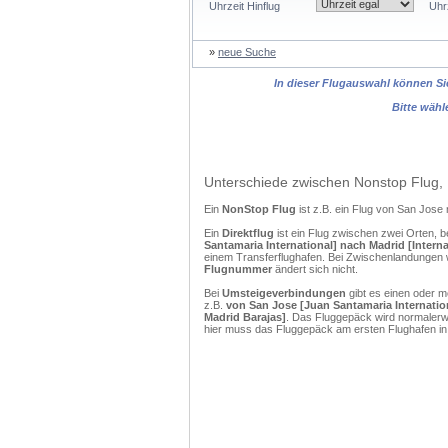
Uhrzeit Hinflug
Uhr
»
neue Suche
In dieser Flugauswahl können Sie
Bitte wähl
Unterschiede zwischen Nonstop Flug, 
Ein
NonStop Flug
ist z.B. ein Flug von San Jos
Ein
Direktflug
ist ein Flug zwischen zwei Orten, b
Santamaria International] nach Madrid [Intern
einem Transferflughafen. Bei Zwischenlandungen w
Flugnummer
ändert sich nicht.
Bei
Umsteigeverbindungen
gibt es einen oder 
z.B.
von San Jose [Juan Santamaria Internation
Madrid Barajas]
. Das Fluggepäck wird normalerwe
hier muss das Fluggepäck am ersten Flughafen in