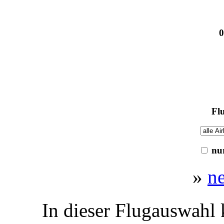
0
Flu
nur
»
n
In dieser Flugauswahl 