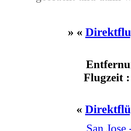
» «
Direktfl
Entfernu
Flugzeit 
«
Direktfl
San Jose 