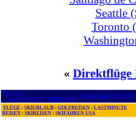
Seattle 
Toronto 
Washingto
«
Direktflüge
FRAGEN
3 Letter-Codes
A
B
C
D
E
?
:
DATENSCHUTZ
:
IMPRESSUM
FLÜGE
:
SKIURLAUB
:
GOLFREISEN
:
LASTMINUTE
REISEN
:
SKIREISEN
:
SKIFAHREN USA