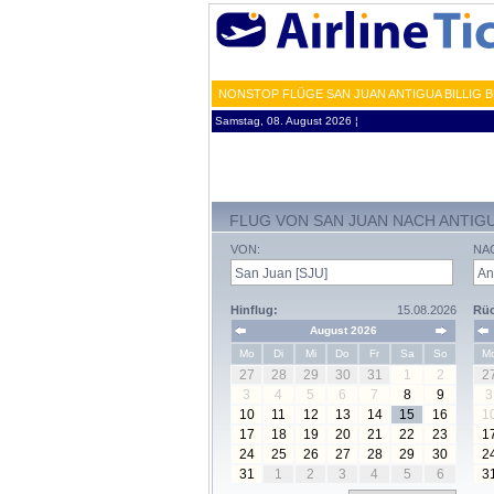
NONSTOP FLÜGE SAN JUAN ANTIGUA BILLIG 
Samstag, 08. August 2026 ¦
FLUG VON SAN JUAN NACH ANTIG
VON:
NA
Hinflug:
15.08.2026
Rüc
August 2026
Mo
Di
Mi
Do
Fr
Sa
So
M
27
28
29
30
31
1
2
2
3
4
5
6
7
8
9
3
10
11
12
13
14
15
16
1
17
18
19
20
21
22
23
1
24
25
26
27
28
29
30
2
31
1
2
3
4
5
6
3