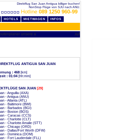
Direktflug San Juan Antigua billiger buchen!
NonStop Flüge von SJU nach ANU.
Hotline
089 1250 960-99
HOTELS
MIETWAGEN
INFOS
IREKTFLUG ANTIGUA SAN JUAN
ernung : 468
[km]
zeit : 01:04
[hh:mm]
EKTFLÜGE SAN JUAN
[29]
an - Anguilla (AXA)
an - Antigua (ANU)
an - Atlanta (ATL)
an - Baltimore (BWI)
an - Barbados (BGI)
uan - Boston (BOS)
uan - Caracas (CCS)
an - Charlotte (CLT)
an - Charlotte Amalie (STT)
uan - Chicago (ORD)
an - Dallas/Fort Worth (DFW)
uan - Dominica (DOM)
an - Fort Lauderdale (FLL)