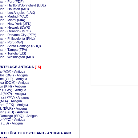
an - Fort (FDF)
an - Hartford/Springfield (BDL)
an - Houston (IAH)
an - Los Angeles (LAX)
uan - Madrid (MAD)
an - Miami (MIA)
uan - New York (JFK)
uan - Newark (EWR)
uan - Orlando (MCO)
uan - Panama City (PTY)
an - Philadelphia (PHL)
an - Port (PAP)
uan - Santo Domingo (SDQ)
uan - Tampa (TPA)
an - Tortola (EIS)
an - Washington (IAD)
EKTFLÜGE ANTIGUA
[15]
la (AXA) - Antigua
os (BGI) - Antigua
tte (CLT) - Antigua
ca (DOM) - Antigua
on (KIN) - Antigua
 (LGW) - Antigua
d (MXP) - Antigua
ita (PMV) - Antigua
(MIA) - Antigua
rk (JFK) - Antigua
k (EWR) - Antigua
an (SJU) - Antigua
Domingo (SDQ) - Antigua
o (YYZ) - Antigua
a (EIS) - Antigua
EKTFLÜGE DEUTSCHLAND - ANTIGUA AND