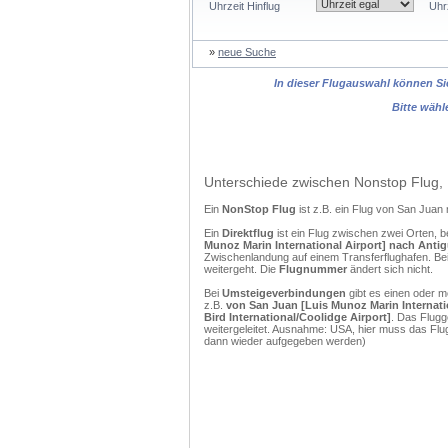
Uhrzeit Hinflug
Uhr
»
neue Suche
In dieser Flugauswahl können Sie
Bitte wähl
Unterschiede zwischen Nonstop Flug, 
Ein
NonStop Flug
ist z.B. ein Flug von San Juan
Ein
Direktflug
ist ein Flug zwischen zwei Orten, b
Munoz Marin International Airport] nach Antigu
Zwischenlandung auf einem Transferflughafen. Bei
weitergeht. Die
Flugnummer
ändert sich nicht.
Bei
Umsteigeverbindungen
gibt es einen oder 
z.B.
von San Juan [Luis Munoz Marin Internatio
Bird International/Coolidge Airport]
. Das Flugg
weitergeleitet. Ausnahme: USA, hier muss das Flu
dann wieder aufgegeben werden)