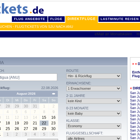
DIREKTFLÜGE
FLUG ANGEBOTE
FLÜGE
LASTMINUTE REISEN
BUCHEN - FLUGTICKETS VON SJU NACH ANU
UA
» «
D
CH:
ROUTE:
Entf
Flug
ERWACHSENE:
kflug:
22.08.2026
«
DIR
San Ju
August 2026
2-11 JAHRE
San Ju
o
Di
Mi
Do
Fr
Sa
So
San Ju
San Ju
7
28
29
30
31
1
2
San Ju
0-23 MONATE
4
5
6
7
8
9
San J
San J
0
11
12
13
14
15
16
San Ju
KLASSE:
7
18
19
20
21
22
23
San Ju
San J
4
25
26
27
28
29
30
San Ju
FLUGGESELLSCHAFT:
1
1
2
3
4
5
6
San J
San Ju