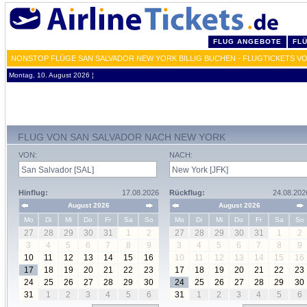
FLUG ANGEBOTE
FL
NONSTOP FLÜGE SAN SALVADOR NEW YORK BILLIG BUCHEN - FLUGTICKETS VO
Montag, 10. August 2026 ¦
FLUG VON SAN SALVADOR NACH NEW YORK
VON:
NACH:
Hinflug:
17.08.2026
Rückflug:
24.08.202
August 2026
August 2026
Mo
Di
Mi
Do
Fr
Sa
So
Mo
Di
Mi
Do
Fr
Sa
So
27
28
29
30
31
1
2
27
28
29
30
31
1
2
3
4
5
6
7
8
9
3
4
5
6
7
8
9
10
11
12
13
14
15
16
10
11
12
13
14
15
16
17
18
19
20
21
22
23
17
18
19
20
21
22
23
24
25
26
27
28
29
30
24
25
26
27
28
29
30
31
1
2
3
4
5
6
31
1
2
3
4
5
6