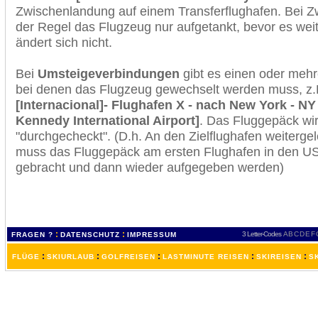
Zwischenlandung auf einem Transferflughafen. Bei Z
der Regel das Flugzeug nur aufgetankt, bevor es wei
ändert sich nicht.
Bei
Umsteigeverbindungen
gibt es einen oder meh
bei denen das Flugzeug gewechselt werden muss, z
[Internacional]- Flughafen X - nach New York - NY
Kennedy International Airport]
. Das Fluggepäck wi
"durchgecheckt". (D.h. An den Zielflughafen weiterge
muss das Fluggepäck am ersten Flughafen in den USA
gebracht und dann wieder aufgegeben werden)
:
:
3 Letter-Codes
A
B
C
D
E
F
FRAGEN ?
DATENSCHUTZ
IMPRESSUM
:
:
:
:
:
FLÜGE
SKIURLAUB
GOLFREISEN
LASTMINUTE REISEN
SKIREISEN
S