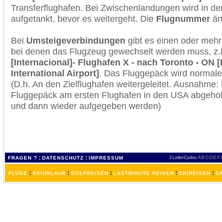
Transferflughafen. Bei Zwischenlandungen wird in de
aufgetankt, bevor es weitergeht. Die
Flugnummer
änd
Bei
Umsteigeverbindungen
gibt es einen oder meh
bei denen das Flugzeug gewechselt werden muss, z
[Internacional]- Flughafen X - nach Toronto - ON 
International Airport]
. Das Fluggepäck wird normale
(D.h. An den Zielflughafen weitergeleitet. Ausnahme
Fluggepäck am ersten Flughafen in den USA abgeholt
und dann wieder aufgegeben werden)
:
:
3 Letter-Codes
A
B
C
D
E
F
FRAGEN ?
DATENSCHUTZ
IMPRESSUM
:
:
:
:
:
FLÜGE
SKIURLAUB
GOLFREISEN
LASTMINUTE REISEN
SKIREISEN
S