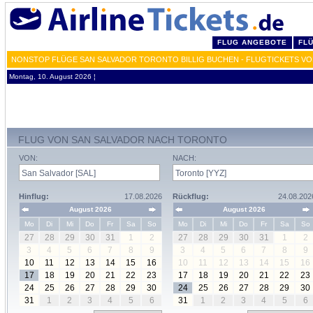
FLUG ANGEBOTE
FL
NONSTOP FLÜGE SAN SALVADOR TORONTO BILLIG BUCHEN - FLUGTICKETS VO
Montag, 10. August 2026 ¦
FLUG VON SAN SALVADOR NACH TORONTO
VON:
NACH:
Hinflug:
17.08.2026
Rückflug:
24.08.202
August 2026
August 2026
Mo
Di
Mi
Do
Fr
Sa
So
Mo
Di
Mi
Do
Fr
Sa
So
27
28
29
30
31
1
2
27
28
29
30
31
1
2
3
4
5
6
7
8
9
3
4
5
6
7
8
9
10
11
12
13
14
15
16
10
11
12
13
14
15
16
17
18
19
20
21
22
23
17
18
19
20
21
22
23
24
25
26
27
28
29
30
24
25
26
27
28
29
30
31
1
2
3
4
5
6
31
1
2
3
4
5
6