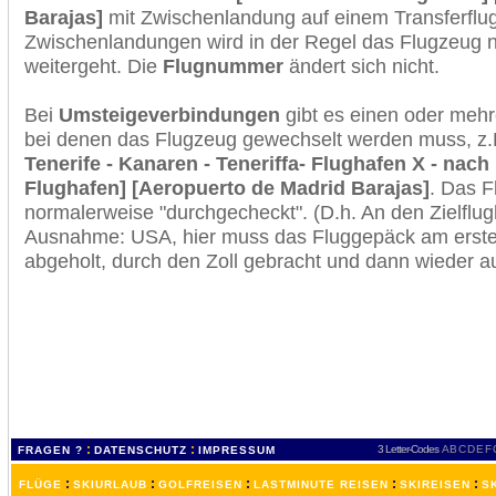
Barajas]
mit Zwischenlandung auf einem Transferflug
Zwischenlandungen wird in der Regel das Flugzeug n
weitergeht. Die
Flugnummer
ändert sich nicht.
Bei
Umsteigeverbindungen
gibt es einen oder meh
bei denen das Flugzeug gewechselt werden muss, z
Tenerife - Kanaren - Teneriffa- Flughafen X - nach
Flughafen] [Aeropuerto de Madrid Barajas]
. Das F
normalerweise "durchgecheckt". (D.h. An den Zielflugh
Ausnahme: USA, hier muss das Fluggepäck am erste
abgeholt, durch den Zoll gebracht und dann wieder 
:
:
3 Letter-Codes
A
B
C
D
E
F
FRAGEN ?
DATENSCHUTZ
IMPRESSUM
:
:
:
:
:
FLÜGE
SKIURLAUB
GOLFREISEN
LASTMINUTE REISEN
SKIREISEN
S