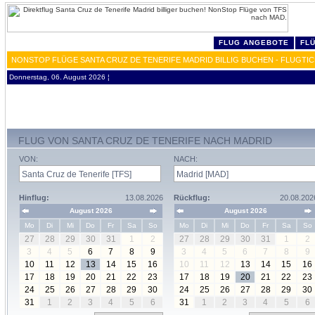
FLUG ANGEBOTE
FL
NONSTOP FLÜGE SANTA CRUZ DE TENERIFE MADRID BILLIG BUCHEN - FLUGTI
Donnerstag, 06. August 2026 ¦
FLUG VON SANTA CRUZ DE TENERIFE NACH MADRID
VON:
NACH:
Hinflug:
13.08.2026
Rückflug:
20.08.202
August 2026
August 2026
Mo
Di
Mi
Do
Fr
Sa
So
Mo
Di
Mi
Do
Fr
Sa
So
27
28
29
30
31
1
2
27
28
29
30
31
1
2
3
4
5
6
7
8
9
3
4
5
6
7
8
9
10
11
12
13
14
15
16
10
11
12
13
14
15
16
17
18
19
20
21
22
23
17
18
19
20
21
22
23
24
25
26
27
28
29
30
24
25
26
27
28
29
30
31
1
2
3
4
5
6
31
1
2
3
4
5
6