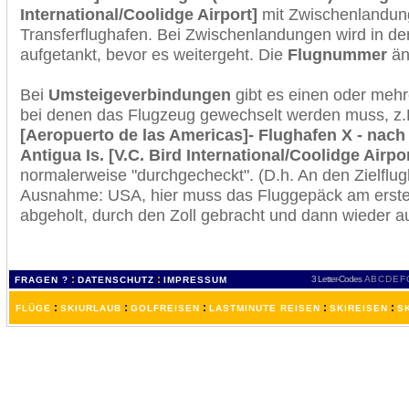
International/Coolidge Airport]
mit Zwischenlandun
Transferflughafen. Bei Zwischenlandungen wird in de
aufgetankt, bevor es weitergeht. Die
Flugnummer
änd
Bei
Umsteigeverbindungen
gibt es einen oder meh
bei denen das Flugzeug gewechselt werden muss, z
[Aeropuerto de las Americas]- Flughafen X - nach 
Antigua Is. [V.C. Bird International/Coolidge Airpor
normalerweise "durchgecheckt". (D.h. An den Zielflugh
Ausnahme: USA, hier muss das Fluggepäck am erste
abgeholt, durch den Zoll gebracht und dann wieder 
:
:
3 Letter-Codes
A
B
C
D
E
F
FRAGEN ?
DATENSCHUTZ
IMPRESSUM
:
:
:
:
:
FLÜGE
SKIURLAUB
GOLFREISEN
LASTMINUTE REISEN
SKIREISEN
S