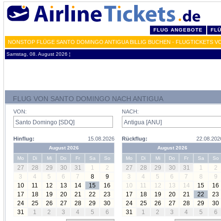
FLUG ANGEBOTE
FL
NONSTOP FLÜGE SANTO DOMINGO ANTIGUA BILLIG BUCHEN - FLUGTICKETS V
Samstag, 08. August 2026 ¦
FLUG VON SANTO DOMINGO NACH ANTIGUA
VON:
NACH:
Hinflug:
15.08.2026
Rückflug:
22.08.202
August 2026
August 2026
Mo
Di
Mi
Do
Fr
Sa
So
Mo
Di
Mi
Do
Fr
Sa
So
27
28
29
30
31
1
2
27
28
29
30
31
1
2
3
4
5
6
7
8
9
3
4
5
6
7
8
9
10
11
12
13
14
15
16
10
11
12
13
14
15
16
17
18
19
20
21
22
23
17
18
19
20
21
22
23
24
25
26
27
28
29
30
24
25
26
27
28
29
30
31
1
2
3
4
5
6
31
1
2
3
4
5
6