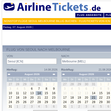
FLUG ANGEBOTE
FL
NONSTOP FLÜGE SEOUL MELBOURNE BILLIG BUCHEN - FLUGTICKETS VON ICN
Freitag, 07. August 2026 ¦
FLUG VON SEOUL NACH MELBOURNE
VON:
NACH:
Hinflug:
14.08.2026
Rückflug:
21.08.202
August 2026
August 2026
Mo
Di
Mi
Do
Fr
Sa
So
Mo
Di
Mi
Do
Fr
Sa
So
27
28
29
30
31
1
2
27
28
29
30
31
1
2
3
4
5
6
7
8
9
3
4
5
6
7
8
9
10
11
12
13
14
15
16
10
11
12
13
14
15
16
17
18
19
20
21
22
23
17
18
19
20
21
22
23
24
25
26
27
28
29
30
24
25
26
27
28
29
30
31
1
2
3
4
5
6
31
1
2
3
4
5
6