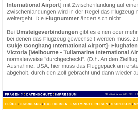
International Airport]
mit Zwischenlandung auf einem
Zwischenlandungen wird in der Regel das Flugzeug n
weitergeht. Die
Flugnummer
ändert sich nicht.
Bei
Umsteigeverbindungen
gibt es einen oder meh
bei denen das Flugzeug gewechselt werden muss, z
Gukje Gonghang International Airport]- Flughafen
Victoria [Melbourne - Tullamarine International Air
normalerweise "durchgecheckt". (D.h. An den Zielflugh
Ausnahme: USA, hier muss das Fluggepäck am erste
abgeholt, durch den Zoll gebracht und dann wieder 
:
:
3 Letter-Codes
A
B
C
D
E
F
FRAGEN ?
DATENSCHUTZ
IMPRESSUM
:
:
:
:
:
FLÜGE
SKIURLAUB
GOLFREISEN
LASTMINUTE REISEN
SKIREISEN
S