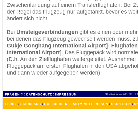
Zwischenlandung auf einem Transferflughafen. Bei Z
der Regel das Flugzeug nur aufgetankt, bevor es wei
ändert sich nicht.
Bei
Umsteigeverbindungen
gibt es einen oder meh
bei denen das Flugzeug gewechselt werden muss, z
Gukje Gonghang International Airport]- Flughafen
International Airport]
. Das Fluggepäck wird normale
(D.h. An den Zielflughafen weitergeleitet. Ausnahme
Fluggepäck am ersten Flughafen in den USA abgeholt
und dann wieder aufgegeben werden)
:
:
3 Letter-Codes
A
B
C
D
E
F
FRAGEN ?
DATENSCHUTZ
IMPRESSUM
:
:
:
:
:
FLÜGE
SKIURLAUB
GOLFREISEN
LASTMINUTE REISEN
SKIREISEN
S