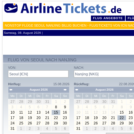
FLUG ANGEBOTE
FL
NONSTOP FLÜGE SEOUL NANJING BILLIG BUCHEN - FLUGTICKETS VON ICN NA
Samstag, 08. August 2026 ¦
FLUG VON SEOUL NACH NANJING
VON:
NACH:
Hinflug:
15.08.2026
Rückflug:
22.08.202
August 2026
August 2026
Mo
Di
Mi
Do
Fr
Sa
So
Mo
Di
Mi
Do
Fr
Sa
So
27
28
29
30
31
1
2
27
28
29
30
31
1
2
3
4
5
6
7
8
9
3
4
5
6
7
8
9
10
11
12
13
14
15
16
10
11
12
13
14
15
16
17
18
19
20
21
22
23
17
18
19
20
21
22
23
24
25
26
27
28
29
30
24
25
26
27
28
29
30
31
1
2
3
4
5
6
31
1
2
3
4
5
6