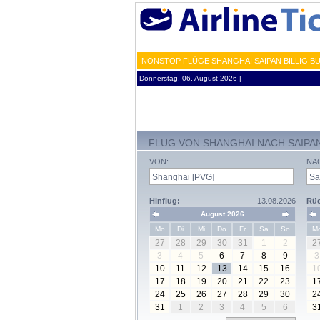
NONSTOP FLÜGE SHANGHAI SAIPAN BILLIG B
Donnerstag, 06. August 2026 ¦
FLUG VON SHANGHAI NACH SAIPA
VON:
NA
Hinflug:
13.08.2026
Rüc
August 2026
Mo
Di
Mi
Do
Fr
Sa
So
M
27
28
29
30
31
1
2
2
3
4
5
6
7
8
9
3
10
11
12
13
14
15
16
1
17
18
19
20
21
22
23
1
24
25
26
27
28
29
30
2
31
1
2
3
4
5
6
3