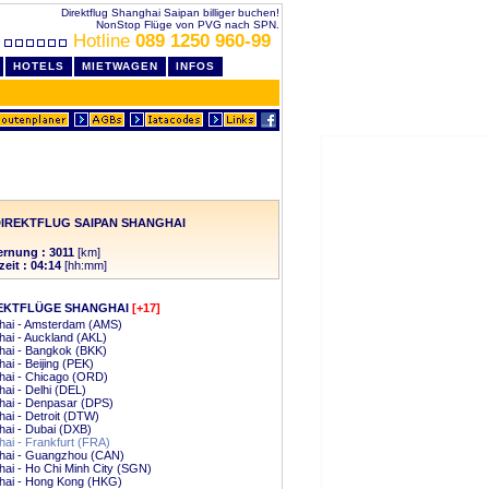
Direktflug Shanghai Saipan billiger buchen!
NonStop Flüge von PVG nach SPN.
Hotline
089 1250 960-99
HOTELS
MIETWAGEN
INFOS
IREKTFLUG SAIPAN SHANGHAI
ernung : 3011
[km]
zeit : 04:14
[hh:mm]
EKTFLÜGE SHANGHAI
[+17]
hai - Amsterdam (AMS)
ai - Auckland (AKL)
hai - Bangkok (BKK)
ai - Beijing (PEK)
hai - Chicago (ORD)
ai - Delhi (DEL)
hai - Denpasar (DPS)
ai - Detroit (DTW)
ai - Dubai (DXB)
ai - Frankfurt (FRA)
hai - Guangzhou (CAN)
ai - Ho Chi Minh City (SGN)
hai - Hong Kong (HKG)