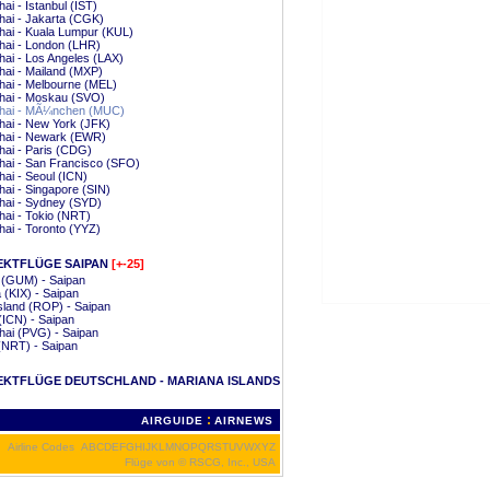
ai - Istanbul (IST)
ai - Jakarta (CGK)
ai - Kuala Lumpur (KUL)
hai - London (LHR)
ai - Los Angeles (LAX)
ai - Mailand (MXP)
hai - Melbourne (MEL)
hai - Moskau (SVO)
hai - MÃ¼nchen (MUC)
ai - New York (JFK)
hai - Newark (EWR)
ai - Paris (CDG)
ai - San Francisco (SFO)
ai - Seoul (ICN)
ai - Singapore (SIN)
hai - Sydney (SYD)
ai - Tokio (NRT)
ai - Toronto (YYZ)
EKTFLÜGE SAIPAN
[+-25]
(GUM) - Saipan
(KIX) - Saipan
sland (ROP) - Saipan
(ICN) - Saipan
ai (PVG) - Saipan
(NRT) - Saipan
EKTFLÜGE DEUTSCHLAND - MARIANA ISLANDS
:
AIRGUIDE
AIRNEWS
Airline Codes
A
B
C
D
E
F
G
H
I
J
K
L
M
N
O
P
Q
R
S
T
U
V
W
X
Y
Z
Flüge von
© RSCG, Inc., USA