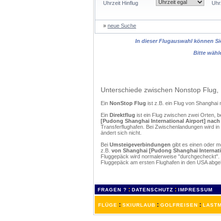
Uhrzeit Hinflug
Uhr
»
neue Suche
In dieser Flugauswahl können Sie
Bitte wähl
Unterschiede zwischen Nonstop Flug, 
Ein
NonStop Flug
ist z.B. ein Flug von Shangha
Ein
Direktflug
ist ein Flug zwischen zwei Orten, b
[Pudong Shanghai International Airport] nach 
Transferflughafen. Bei Zwischenlandungen wird in
ändert sich nicht.
Bei
Umsteigeverbindungen
gibt es einen oder 
z.B.
von Shanghai [Pudong Shanghai Internation
Fluggepäck wird normalerweise "durchgecheckt". (
Fluggepäck am ersten Flughafen in den USA abgeh
:
:
FRAGEN ?
DATENSCHUTZ
IMPRESSUM
:
:
:
FLÜGE
SKIURLAUB
GOLFREISEN
LASTM