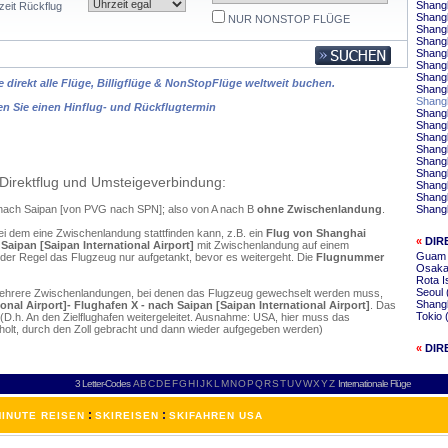
Shangh
zeit Rückflug
Shangh
NUR NONSTOP FLÜGE
Shangh
Shang
Shangh
Shangh
Shang
 direkt alle Flüge, Billigflüge & NonStopFlüge weltweit buchen.
Shang
Shang
en Sie einen Hinflug- und Rückflugtermin
Shangh
Shang
Shangh
Shangh
Shangh
Shangh
Direktflug und Umsteigeverbindung:
Shang
Shangh
i nach Saipan [von PVG nach SPN]; also von A nach B
ohne Zwischenlandung
.
Shangh
ei dem eine Zwischenlandung stattfinden kann, z.B. ein
Flug von Shanghai
«
DIR
Saipan [Saipan International Airport]
mit Zwischenlandung auf einem
Guam 
 der Regel das Flugzeug nur aufgetankt, bevor es weitergeht. Die
Flugnummer
Osaka 
Rota I
Seoul 
mehrere Zwischenlandungen, bei denen das Flugzeug gewechselt werden muss,
Shangh
al Airport]- Flughafen X - nach Saipan [Saipan International Airport]
. Das
Tokio 
D.h. An den Zielflughafen weitergeleitet. Ausnahme: USA, hier muss das
olt, durch den Zoll gebracht und dann wieder aufgegeben werden)
«
DIR
3 Letter-Codes
A
B
C
D
E
F
G
H
I
J
K
L
M
N
O
P
Q
R
S
T
U
V
W
X
Y
Z
Internationale Flüge
:
:
INUTE REISEN
SKIREISEN
SKIFAHREN USA