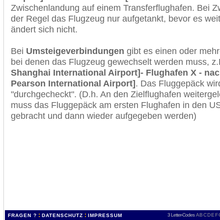
Zwischenlandung auf einem Transferflughafen. Bei Z
der Regel das Flugzeug nur aufgetankt, bevor es wei
ändert sich nicht.
Bei
Umsteigeverbindungen
gibt es einen oder meh
bei denen das Flugzeug gewechselt werden muss, z
Shanghai International Airport]- Flughafen X - nac
Pearson International Airport]
. Das Fluggepäck wir
"durchgecheckt". (D.h. An den Zielflughafen weiterge
muss das Fluggepäck am ersten Flughafen in den USA
gebracht und dann wieder aufgegeben werden)
:
:
3 Letter-Codes
A
B
C
D
E
F
FRAGEN ?
DATENSCHUTZ
IMPRESSUM