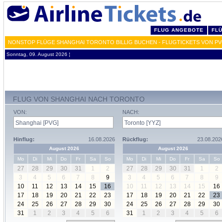
FLUG ANGEBOTE
FL
NONSTOP FLÜGE SHANGHAI TORONTO BILLIG BUCHEN - FLUGTICKETS VON PV
Sonntag, 09. August 2026 ¦
FLUG VON SHANGHAI NACH TORONTO
VON:
NACH:
Hinflug:
16.08.2026
Rückflug:
23.08.202
August 2026
August 2026
Mo
Di
Mi
Do
Fr
Sa
So
Mo
Di
Mi
Do
Fr
Sa
So
27
28
29
30
31
1
2
27
28
29
30
31
1
2
3
4
5
6
7
8
9
3
4
5
6
7
8
9
10
11
12
13
14
15
16
10
11
12
13
14
15
16
17
18
19
20
21
22
23
17
18
19
20
21
22
23
24
25
26
27
28
29
30
24
25
26
27
28
29
30
31
1
2
3
4
5
6
31
1
2
3
4
5
6