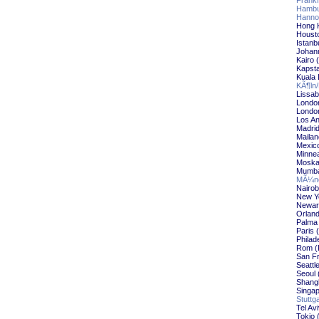
Frankf
Hambu
Hanno
Hong 
Houst
Istanb
Johan
Kairo 
Kapst
Kuala
KÃ¶ln
Lissab
Londo
Londo
Los A
Madri
Maila
Mexic
Minnea
Moska
Mumba
MÃ¼nc
Nairo
New Y
Newar
Orlan
Palma 
Paris
Philad
Rom (
San F
Seattl
Seoul 
Shang
Singap
Stuttg
Tel Av
Tokio