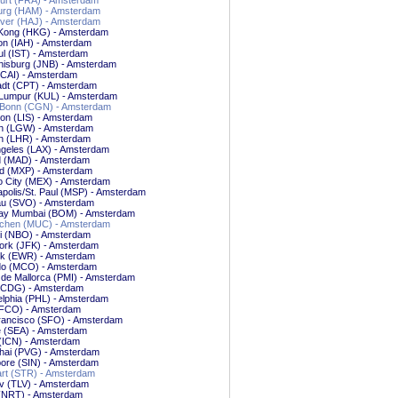
urt (FRA) - Amsterdam
rg (HAM) - Amsterdam
ver (HAJ) - Amsterdam
Kong (HKG) - Amsterdam
on (IAH) - Amsterdam
ul (IST) - Amsterdam
nisburg (JNB) - Amsterdam
(CAI) - Amsterdam
adt (CPT) - Amsterdam
 Lumpur (KUL) - Amsterdam
/Bonn (CGN) - Amsterdam
on (LIS) - Amsterdam
n (LGW) - Amsterdam
n (LHR) - Amsterdam
ngeles (LAX) - Amsterdam
d (MAD) - Amsterdam
nd (MXP) - Amsterdam
o City (MEX) - Amsterdam
polis/St. Paul (MSP) - Amsterdam
u (SVO) - Amsterdam
y Mumbai (BOM) - Amsterdam
hen (MUC) - Amsterdam
bi (NBO) - Amsterdam
ork (JFK) - Amsterdam
k (EWR) - Amsterdam
do (MCO) - Amsterdam
de Mallorca (PMI) - Amsterdam
 (CDG) - Amsterdam
elphia (PHL) - Amsterdam
FCO) - Amsterdam
rancisco (SFO) - Amsterdam
e (SEA) - Amsterdam
(ICN) - Amsterdam
hai (PVG) - Amsterdam
ore (SIN) - Amsterdam
art (STR) - Amsterdam
iv (TLV) - Amsterdam
 (NRT) - Amsterdam