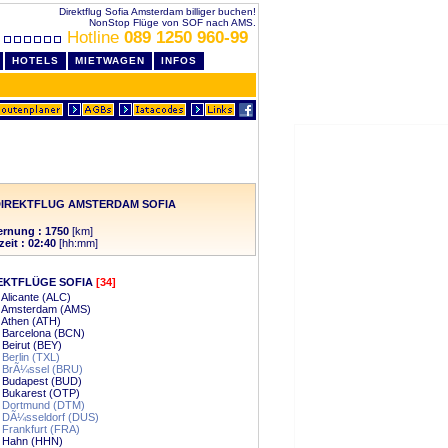
Direktflug Sofia Amsterdam billiger buchen!
NonStop Flüge von SOF nach AMS.
Hotline
089 1250 960-99
HOTELS
MIETWAGEN
INFOS
DIREKTFLUG AMSTERDAM SOFIA
ernung : 1750
[km]
zeit : 02:40
[hh:mm]
EKTFLÜGE SOFIA
[34]
- Alicante (ALC)
 - Amsterdam (AMS)
- Athen (ATH)
- Barcelona (BCN)
- Beirut (BEY)
- Berlin (TXL)
- BrÃ¼ssel (BRU)
- Budapest (BUD)
- Bukarest (OTP)
- Dortmund (DTM)
- DÃ¼sseldorf (DUS)
- Frankfurt (FRA)
- Hahn (HHN)