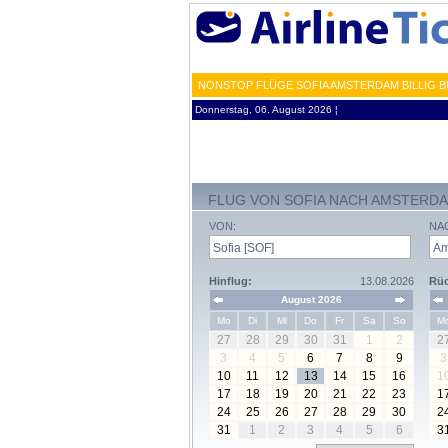
NONSTOP FLÜGE SOFIA AMSTERDAM BILLIG B
Donnerstag, 06. August 2026 ¦
FLUG VON SOFIA NACH AMSTERD
VON:
NA
Hinflug:
13.08.2026
Rüc
August 2026
Mo
Di
Mi
Do
Fr
Sa
So
M
27
28
29
30
31
1
2
2
3
4
5
6
7
8
9
3
10
11
12
13
14
15
16
1
17
18
19
20
21
22
23
1
24
25
26
27
28
29
30
2
31
1
2
3
4
5
6
3