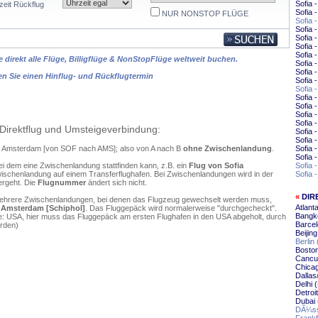
Sofia -
zeit Rückflug
Sofia
NUR NONSTOP FLÜGE
Sofia 
Sofia 
Sofia 
Sofia 
Sofia 
 direkt alle Flüge, Billigflüge & NonStopFlüge weltweit buchen.
Sofia 
Sofia 
en Sie einen Hinflug- und Rückflugtermin
Sofia
Sofia
Sofia 
Sofia 
Sofia 
Sofia 
Direktflug und Umsteigeverbindung:
Sofia
Sofia 
ach Amsterdam [von SOF nach AMS]; also von A nach B
ohne Zwischenlandung
.
Sofia 
Sofia
ei dem eine Zwischenlandung stattfinden kann, z.B. ein
Flug von Sofia
Sofia 
ischenlandung auf einem Transferflughafen. Bei Zwischenlandungen wird in der
Sofia 
ergeht. Die
Flugnummer
ändert sich nicht.
«
DIR
mehrere Zwischenlandungen, bei denen das Flugzeug gewechselt werden muss,
Atlant
h Amsterdam [Schiphol]
. Das Fluggepäck wird normalerweise "durchgecheckt".
Bangk
hme: USA, hier muss das Fluggepäck am ersten Flughafen in den USA abgeholt, durch
Barce
erden)
Beijin
Berlin
Bosto
Cancu
Chica
Dallas
Delhi 
Detroi
Dubai
DÃ¼ss