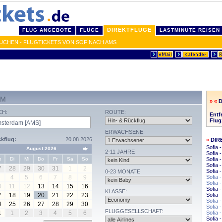
DIREKTFLÜGE
FLUG ANGEBOTE
FLÜGE
LASTMINUTE REISEN
UCHEN - FLUGTICKETS VON SOF NACH AMS
AM
» «
CH:
ROUTE:
Entf
Flug
ERWACHSENE:
kflug:
20.08.2026
«
DIR
Sofia 
August 2026
2-11 JAHRE
Sofia
o
Di
Mi
Do
Fr
Sa
So
Sofia 
Sofia 
7
28
29
30
31
1
2
Sofia 
0-23 MONATE
4
5
6
7
8
9
Sofia 
Sofia 
0
11
12
13
14
15
16
Sofia 
KLASSE:
7
18
19
20
21
22
23
Sofia 
Sofia 
4
25
26
27
28
29
30
Sofia 
FLUGGESELLSCHAFT:
1
1
2
3
4
5
6
Sofia 
Sofia 