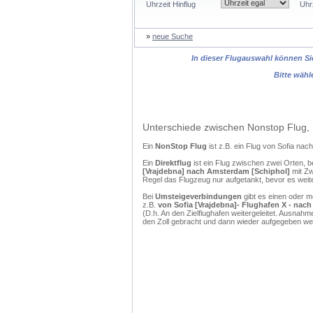
Uhrzeit Hinflug
Uhr
»
neue Suche
In dieser Flugauswahl können Sie
Bitte wähl
Unterschiede zwischen Nonstop Flug, 
Ein
NonStop Flug
ist z.B. ein Flug von Sofia n
Ein
Direktflug
ist ein Flug zwischen zwei Orten, b
[Vrajdebna] nach Amsterdam [Schiphol]
mit Zw
Regel das Flugzeug nur aufgetankt, bevor es weit
Bei
Umsteigeverbindungen
gibt es einen oder 
z.B.
von Sofia [Vrajdebna]- Flughafen X - nac
(D.h. An den Zielflughafen weitergeleitet. Ausna
den Zoll gebracht und dann wieder aufgegeben w