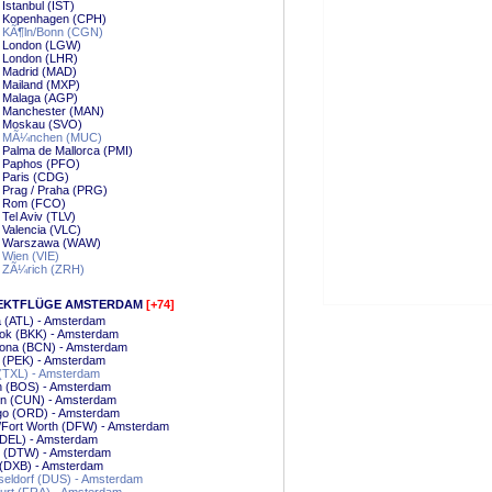
 Istanbul (IST)
 - Kopenhagen (CPH)
- KÃ¶ln/Bonn (CGN)
- London (LGW)
- London (LHR)
- Madrid (MAD)
- Mailand (MXP)
- Malaga (AGP)
- Manchester (MAN)
 - Moskau (SVO)
 - MÃ¼nchen (MUC)
- Palma de Mallorca (PMI)
- Paphos (PFO)
- Paris (CDG)
- Prag / Praha (PRG)
 - Rom (FCO)
- Tel Aviv (TLV)
- Valencia (VLC)
 - Warszawa (WAW)
- Wien (VIE)
- ZÃ¼rich (ZRH)
EKTFLÜGE AMSTERDAM
[+74]
a (ATL) - Amsterdam
ok (BKK) - Amsterdam
lona (BCN) - Amsterdam
g (PEK) - Amsterdam
 (TXL) - Amsterdam
n (BOS) - Amsterdam
n (CUN) - Amsterdam
go (ORD) - Amsterdam
/Fort Worth (DFW) - Amsterdam
(DEL) - Amsterdam
t (DTW) - Amsterdam
 (DXB) - Amsterdam
eldorf (DUS) - Amsterdam