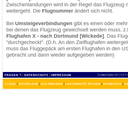
Zwischenlandungen wird in der Regel das Flugzeug n
weitergeht. Die
Flugnummer
ändert sich nicht.
Bei
Umsteigeverbindungen
gibt es einen oder meh
bei denen das Flugzeug gewechselt werden muss, z
Flughafen X - nach Dortmund [Wickede]
. Das Flu
"durchgecheckt". (D.h. An den Zielflughafen weiterge
muss das Fluggepäck am ersten Flughafen in den USA
gebracht und dann wieder aufgegeben werden)
:
:
3 Letter-Codes
A
B
C
D
E
F
FRAGEN ?
DATENSCHUTZ
IMPRESSUM
:
:
:
:
:
FLÜGE
SKIURLAUB
GOLFREISEN
LASTMINUTE REISEN
SKIREISEN
S