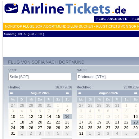
FLUG ANGEBOTE
FL
NONSTOP FLÜGE SOFIA DORTMUND BILLIG BUCHEN - FLUGTICKETS VON SOF 
Sonntag, 09. August 2026 ¦
FLUG VON SOFIA NACH DORTMUND
VON:
NACH:
Hinflug:
16.08.2026
Rückflug:
23.08.202
August 2026
August 2026
Mo
Di
Mi
Do
Fr
Sa
So
Mo
Di
Mi
Do
Fr
Sa
So
27
28
29
30
31
1
2
27
28
29
30
31
1
2
3
4
5
6
7
8
9
3
4
5
6
7
8
9
10
11
12
13
14
15
16
10
11
12
13
14
15
16
17
18
19
20
21
22
23
17
18
19
20
21
22
23
24
25
26
27
28
29
30
24
25
26
27
28
29
30
31
1
2
3
4
5
6
31
1
2
3
4
5
6