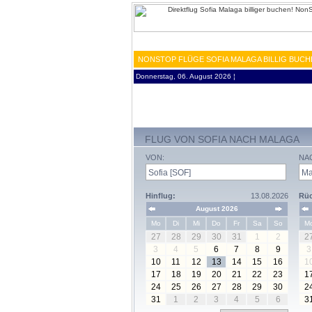
NONSTOP FLÜGE SOFIA MALAGA BILLIG BUCH
Donnerstag, 06. August 2026 ¦
FLUG VON SOFIA NACH MALAGA
VON:
NA
Hinflug:
13.08.2026
Rüc
August 2026
Mo
Di
Mi
Do
Fr
Sa
So
M
27
28
29
30
31
1
2
2
3
4
5
6
7
8
9
3
10
11
12
13
14
15
16
1
17
18
19
20
21
22
23
1
24
25
26
27
28
29
30
2
31
1
2
3
4
5
6
3