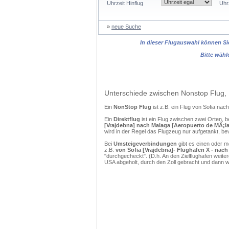
Uhrzeit Hinflug
Uhr
»
neue Suche
In dieser Flugauswahl können Sie
Bitte wähl
Unterschiede zwischen Nonstop Flug, 
Ein
NonStop Flug
ist z.B. ein Flug von Sofia na
Ein
Direktflug
ist ein Flug zwischen zwei Orten, b
[Vrajdebna] nach Malaga [Aeropuerto de MÃ¡la
wird in der Regel das Flugzeug nur aufgetankt, be
Bei
Umsteigeverbindungen
gibt es einen oder 
z.B.
von Sofia [Vrajdebna]- Flughafen X - nach
"durchgecheckt". (D.h. An den Zielflughafen weit
USA abgeholt, durch den Zoll gebracht und dann 