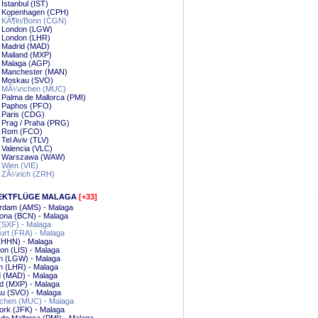
 Istanbul (IST)
 - Kopenhagen (CPH)
- KÃ¶ln/Bonn (CGN)
- London (LGW)
- London (LHR)
- Madrid (MAD)
- Mailand (MXP)
- Malaga (AGP)
- Manchester (MAN)
 - Moskau (SVO)
 - MÃ¼nchen (MUC)
- Palma de Mallorca (PMI)
- Paphos (PFO)
- Paris (CDG)
- Prag / Praha (PRG)
 - Rom (FCO)
- Tel Aviv (TLV)
- Valencia (VLC)
 - Warszawa (WAW)
- Wien (VIE)
- ZÃ¼rich (ZRH)
EKTFLÜGE MALAGA
[+33]
rdam (AMS) - Malaga
ona (BCN) - Malaga
 (SXF) - Malaga
urt (FRA) - Malaga
(HHN) - Malaga
on (LIS) - Malaga
n (LGW) - Malaga
n (LHR) - Malaga
d (MAD) - Malaga
d (MXP) - Malaga
u (SVO) - Malaga
hen (MUC) - Malaga
ork (JFK) - Malaga