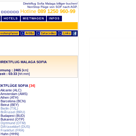
Direktflug Sofia Malaga billiger buchen!
NonStop Flüge von SOF nach AGP.
Hotline
089 1250 960-99
HOTELS
MIETWAGEN
INFOS
IREKTFLUG MALAGA SOFIA
ernung : 2465
[km]
zeit : 03:33
[hh:mm]
EKTFLÜGE SOFIA
[34]
- Alicante (ALC)
 - Amsterdam (AMS)
- Athen (ATH)
- Barcelona (BCN)
- Beirut (BEY)
- Berlin (TXL)
- BrÃ¼ssel (BRU)
- Budapest (BUD)
- Bukarest (OTP)
- Dortmund (DTM)
- DÃ¼sseldorf (DUS)
- Frankfurt (FRA)
- Hahn (HHN)