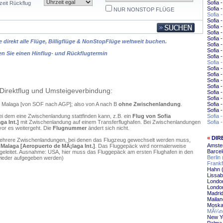
Sofia -
zeit Rückflug
Sofia
NUR NONSTOP FLÜGE
Sofia 
Sofia 
Sofia 
Sofia 
Sofia 
 direkt alle Flüge, Billigflüge & NonStopFlüge weltweit buchen.
Sofia 
Sofia 
en Sie einen Hinflug- und Rückflugtermin
Sofia
Sofia
Sofia 
Sofia 
Sofia 
Sofia 
Direktflug und Umsteigeverbindung:
Sofia
Sofia 
ch Malaga [von SOF nach AGP]; also von A nach B
ohne Zwischenlandung
.
Sofia 
Sofia
ei dem eine Zwischenlandung stattfinden kann, z.B. ein
Flug von Sofia
Sofia 
ga Int.]
mit Zwischenlandung auf einem Transferflughafen. Bei Zwischenlandungen
Sofia 
vor es weitergeht. Die
Flugnummer
ändert sich nicht.
«
DIR
mehrere Zwischenlandungen, bei denen das Flugzeug gewechselt werden muss,
Amste
 Malaga [Aeropuerto de MÃ¡laga Int.]
. Das Fluggepäck wird normalerweise
Barcel
ergeleitet. Ausnahme: USA, hier muss das Fluggepäck am ersten Flughafen in den
Berlin
wieder aufgegeben werden)
Frankf
Hahn 
Lissab
Londo
Londo
Madri
Mailan
Moska
MÃ¼nc
New Y