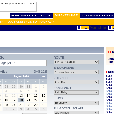
DIREKTFLÜGE
FLUG ANGEBOTE
FLÜGE
LASTMINUTE REISEN
EN - FLUGTICKETS VON SOF NACH AGP
» «
D
CH:
ROUTE:
Entf
Flug
ERWACHSENE:
kflug:
20.08.2026
«
DIR
Sofia 
August 2026
2-11 JAHRE
Sofia
o
Di
Mi
Do
Fr
Sa
So
Sofia 
Sofia 
7
28
29
30
31
1
2
Sofia 
0-23 MONATE
4
5
6
7
8
9
Sofia 
Sofia 
0
11
12
13
14
15
16
Sofia 
KLASSE:
7
18
19
20
21
22
23
Sofia 
Sofia 
4
25
26
27
28
29
30
Sofia 
FLUGGESELLSCHAFT:
1
1
2
3
4
5
6
Sofia 
Sofia 