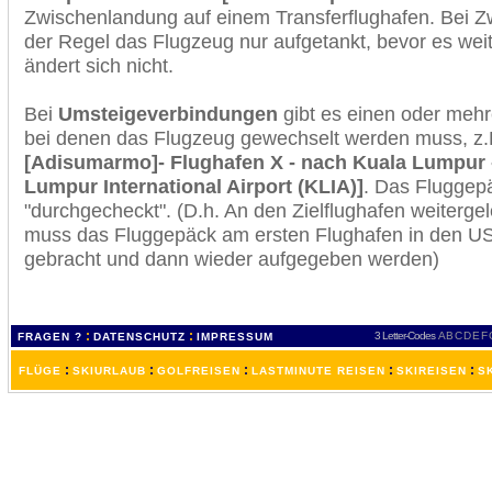
Zwischenlandung auf einem Transferflughafen. Bei Z
der Regel das Flugzeug nur aufgetankt, bevor es wei
ändert sich nicht.
Bei
Umsteigeverbindungen
gibt es einen oder meh
bei denen das Flugzeug gewechselt werden muss, z
[Adisumarmo]- Flughafen X - nach Kuala Lumpur -
Lumpur International Airport (KLIA)]
. Das Fluggep
"durchgecheckt". (D.h. An den Zielflughafen weiterge
muss das Fluggepäck am ersten Flughafen in den USA
gebracht und dann wieder aufgegeben werden)
:
:
3 Letter-Codes
A
B
C
D
E
F
FRAGEN ?
DATENSCHUTZ
IMPRESSUM
:
:
:
:
:
FLÜGE
SKIURLAUB
GOLFREISEN
LASTMINUTE REISEN
SKIREISEN
S