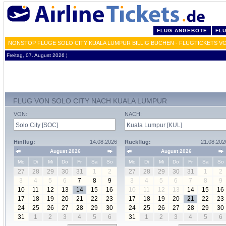
FLUG ANGEBOTE
FL
NONSTOP FLÜGE SOLO CITY KUALA LUMPUR BILLIG BUCHEN - FLUGTICKETS V
Freitag, 07. August 2026 ¦
FLUG VON SOLO CITY NACH KUALA LUMPUR
VON:
NACH:
Hinflug:
14.08.2026
Rückflug:
21.08.202
August 2026
August 2026
Mo
Di
Mi
Do
Fr
Sa
So
Mo
Di
Mi
Do
Fr
Sa
So
27
28
29
30
31
1
2
27
28
29
30
31
1
2
3
4
5
6
7
8
9
3
4
5
6
7
8
9
10
11
12
13
14
15
16
10
11
12
13
14
15
16
17
18
19
20
21
22
23
17
18
19
20
21
22
23
24
25
26
27
28
29
30
24
25
26
27
28
29
30
31
1
2
3
4
5
6
31
1
2
3
4
5
6