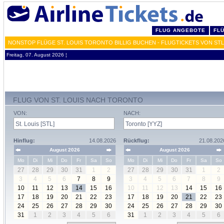
FLUG ANGEBOTE
FL
NONSTOP FLÜGE ST. LOUIS TORONTO BILLIG BUCHEN - FLUGTICKETS VON STL
Freitag, 07. August 2026 ¦
FLUG VON ST. LOUIS NACH TORONTO
VON:
NACH:
Hinflug:
14.08.2026
Rückflug:
21.08.202
August 2026
August 2026
Mo
Di
Mi
Do
Fr
Sa
So
Mo
Di
Mi
Do
Fr
Sa
So
27
28
29
30
31
1
2
27
28
29
30
31
1
2
3
4
5
6
7
8
9
3
4
5
6
7
8
9
10
11
12
13
14
15
16
10
11
12
13
14
15
16
17
18
19
20
21
22
23
17
18
19
20
21
22
23
24
25
26
27
28
29
30
24
25
26
27
28
29
30
31
1
2
3
4
5
6
31
1
2
3
4
5
6