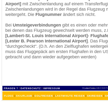
Airport]
mit Zwischenlandung auf einem Transferflug
Zwischenlandungen wird in der Regel das Flugzeug n
weitergeht. Die
Flugnummer
ändert sich nicht.
Bei
Umsteigeverbindungen
gibt es einen oder meh
bei denen das Flugzeug gewechselt werden muss, z
[Lambert-St. Louis International Airport]- Flughaf
[Lester B. Pearson International Airport]
. Das Flu
"durchgecheckt". (D.h. An den Zielflughafen weiterge
muss das Fluggepäck am ersten Flughafen in den USA
gebracht und dann wieder aufgegeben werden)
:
:
3 Letter-Codes
A
B
C
D
E
F
FRAGEN ?
DATENSCHUTZ
IMPRESSUM
:
:
:
:
:
FLÜGE
SKIURLAUB
GOLFREISEN
LASTMINUTE REISEN
SKIREISEN
S