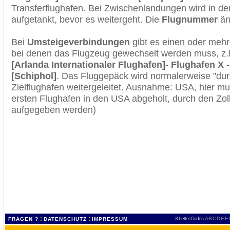
Transferflughafen. Bei Zwischenlandungen wird in de
aufgetankt, bevor es weitergeht. Die
Flugnummer
änd
Bei
Umsteigeverbindungen
gibt es einen oder meh
bei denen das Flugzeug gewechselt werden muss, z
[Arlanda Internationaler Flughafen]- Flughafen X
[Schiphol]
. Das Fluggepäck wird normalerweise "dur
Zielflughafen weitergeleitet. Ausnahme: USA, hier 
ersten Flughafen in den USA abgeholt, durch den Zol
aufgegeben werden)
:
:
3 Letter-Codes
A
B
C
D
E
F
FRAGEN ?
DATENSCHUTZ
IMPRESSUM