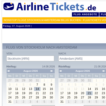
FLUG ANGEBOTE
FL
NONSTOP FLÜGE STOCKHOLM AMSTERDAM BILLIG BUCHEN - FLUGTICKETS VO
Freitag, 07. August 2026 ¦
FLUG VON STOCKHOLM NACH AMSTERDAM
VON:
NACH:
Hinflug:
14.08.2026
Rückflug:
21.08.202
August 2026
August 2026
Mo
Di
Mi
Do
Fr
Sa
So
Mo
Di
Mi
Do
Fr
Sa
So
27
28
29
30
31
1
2
27
28
29
30
31
1
2
3
4
5
6
7
8
9
3
4
5
6
7
8
9
10
11
12
13
14
15
16
10
11
12
13
14
15
16
17
18
19
20
21
22
23
17
18
19
20
21
22
23
24
25
26
27
28
29
30
24
25
26
27
28
29
30
31
1
2
3
4
5
6
31
1
2
3
4
5
6