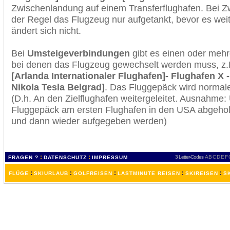
Zwischenlandung auf einem Transferflughafen. Bei Z
der Regel das Flugzeug nur aufgetankt, bevor es wei
ändert sich nicht.
Bei
Umsteigeverbindungen
gibt es einen oder meh
bei denen das Flugzeug gewechselt werden muss, z
[Arlanda Internationaler Flughafen]- Flughafen X 
Nikola Tesla Belgrad]
. Das Fluggepäck wird normal
(D.h. An den Zielflughafen weitergeleitet. Ausnahme
Fluggepäck am ersten Flughafen in den USA abgeholt
und dann wieder aufgegeben werden)
:
:
3 Letter-Codes
A
B
C
D
E
F
FRAGEN ?
DATENSCHUTZ
IMPRESSUM
:
:
:
:
:
FLÜGE
SKIURLAUB
GOLFREISEN
LASTMINUTE REISEN
SKIREISEN
S