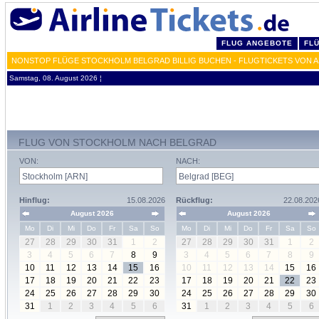
FLUG ANGEBOTE
FL
NONSTOP FLÜGE STOCKHOLM BELGRAD BILLIG BUCHEN - FLUGTICKETS VON 
Samstag, 08. August 2026 ¦
FLUG VON STOCKHOLM NACH BELGRAD
VON:
NACH:
Hinflug:
15.08.2026
Rückflug:
22.08.202
August 2026
August 2026
Mo
Di
Mi
Do
Fr
Sa
So
Mo
Di
Mi
Do
Fr
Sa
So
27
28
29
30
31
1
2
27
28
29
30
31
1
2
3
4
5
6
7
8
9
3
4
5
6
7
8
9
10
11
12
13
14
15
16
10
11
12
13
14
15
16
17
18
19
20
21
22
23
17
18
19
20
21
22
23
24
25
26
27
28
29
30
24
25
26
27
28
29
30
31
1
2
3
4
5
6
31
1
2
3
4
5
6