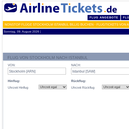
FLUG ANGEBOTE
FL
NONSTOP FLÜGE STOCKHOLM ISTANBUL BILLIG BUCHEN - FLUGTICKETS VON 
Sonntag, 09. August 2026 ¦
FLUG VON STOCKHOLM NACH ISTANBUL
VON:
NACH:
Hinflug:
Rückflug:
Uhrzeit Hinflug
Uhrzeit Rückflug