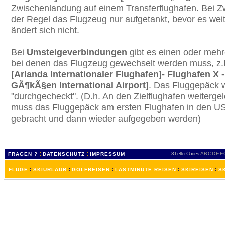
Zwischenlandung auf einem Transferflughafen. Bei Z
der Regel das Flugzeug nur aufgetankt, bevor es wei
ändert sich nicht.
Bei
Umsteigeverbindungen
gibt es einen oder meh
bei denen das Flugzeug gewechselt werden muss, z
[Arlanda Internationaler Flughafen]- Flughafen X 
GÃ¶kÃ§en International Airport]
. Das Fluggepäck 
"durchgecheckt". (D.h. An den Zielflughafen weiterge
muss das Fluggepäck am ersten Flughafen in den USA
gebracht und dann wieder aufgegeben werden)
:
:
3 Letter-Codes
A
B
C
D
E
F
FRAGEN ?
DATENSCHUTZ
IMPRESSUM
:
:
:
:
:
FLÜGE
SKIURLAUB
GOLFREISEN
LASTMINUTE REISEN
SKIREISEN
S